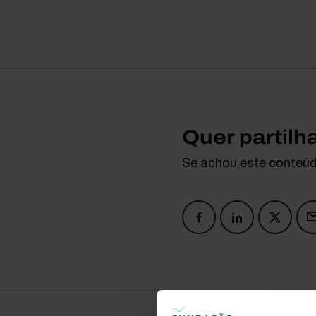
Quer partilh
Se achou este conteúdo