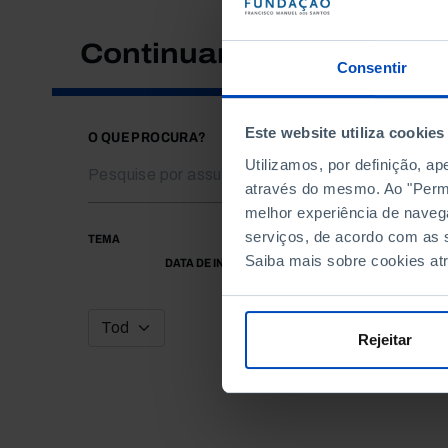
Continuar a pesquisar
Consentir
Este website utiliza cookies
O QUE PROCURA?
Utilizamos, por definição, a
através do mesmo. Ao "Permit
melhor experiência de naveg
serviços, de acordo com as s
TEMA
Saiba mais sobre cookies at
DATA DE INÍCIO
Rejeitar