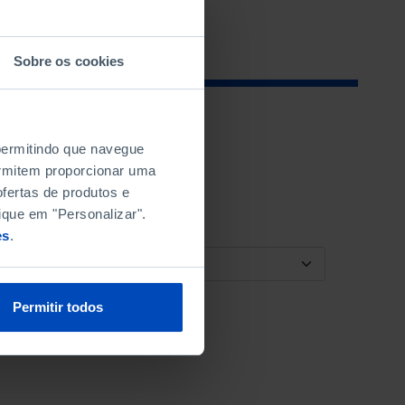
Sobre os cookies
 permitindo que navegue
permitem proporcionar uma
fertas de produtos e
ique em "Personalizar".
es
.
ORDENAR POR
Permitir todos