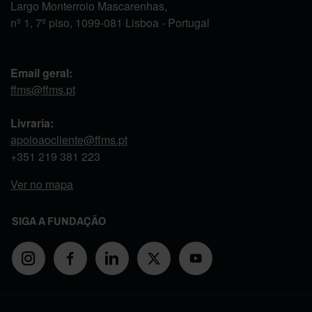
Largo Monterroio Mascarenhas,
nº 1, 7º piso, 1099-081 Lisboa - Portugal
Email geral:
ffms@ffms.pt
Livraria:
apoioaocliente@ffms.pt
+351
219 381 223
Ver no mapa
SIGA A FUNDAÇÃO