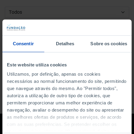
DATA DE INÍCIO
DATA DE FIM
Consentir
Detalhes
Sobre os cookies
ORDENAR POR
Este website utiliza cookies
Utilizamos, por definição, apenas os cookies
necessários ao normal funcionamento do site, permitindo
que navegue através do mesmo. Ao "Permitir todos",
autoriza a utilização de outro tipo de cookies, que
permitem proporcionar uma melhor experiência de
navegação, avaliar o desempenho do site ou apresentar
as melhores ofertas de produtos e serviços, de acordo
com as suas preferências. Se pretender escolher os
tipos de cookies, clique em "Personalizar". Saiba mais