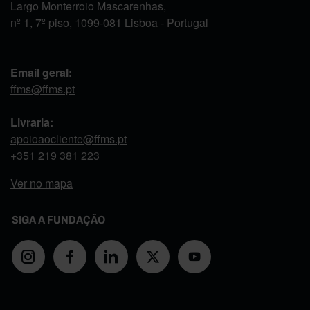
Largo Monterroio Mascarenhas,
nº 1, 7º piso, 1099-081 Lisboa - Portugal
Email geral:
ffms@ffms.pt
Livraria:
apoioaocliente@ffms.pt
+351
219 381 223
Ver no mapa
SIGA A FUNDAÇÃO