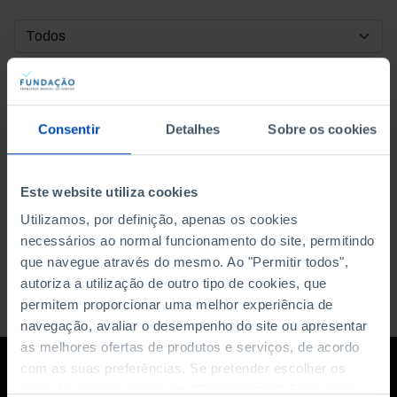
DATA DE INÍCIO
DATA DE FIM
Consentir
Detalhes
Sobre os cookies
ORDENAR POR
Este website utiliza cookies
Utilizamos, por definição, apenas os cookies
necessários ao normal funcionamento do site, permitindo
que navegue através do mesmo. Ao "Permitir todos",
autoriza a utilização de outro tipo de cookies, que
permitem proporcionar uma melhor experiência de
navegação, avaliar o desempenho do site ou apresentar
as melhores ofertas de produtos e serviços, de acordo
com as suas preferências. Se pretender escolher os
tipos de cookies, clique em "Personalizar". Saiba mais