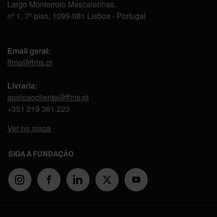
Largo Monterroio Mascarenhas,
nº 1, 7º piso, 1099-081 Lisboa - Portugal
Email geral:
ffms@ffms.pt
Livraria:
apoioaocliente@ffms.pt
+351
219 381 223
Ver no mapa
SIGA A FUNDAÇÃO