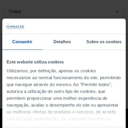
DATA DE INÍCIO
DATA DE FIM
Consentir
Detalhes
Sobre os cookies
ORDENAR POR
Este website utiliza cookies
Utilizamos, por definição, apenas os cookies
necessários ao normal funcionamento do site, permitindo
que navegue através do mesmo. Ao "Permitir todos",
autoriza a utilização de outro tipo de cookies, que
permitem proporcionar uma melhor experiência de
navegação, avaliar o desempenho do site ou apresentar
as melhores ofertas de produtos e serviços, de acordo
com as suas preferências. Se pretender escolher os
tipos de cookies, clique em "Personalizar". Saiba mais