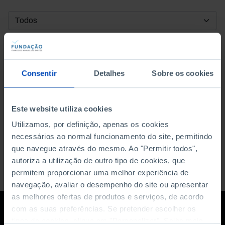
DATA DE INÍCIO
DATA DE FIM
Consentir
Detalhes
Sobre os cookies
ORDENAR POR
Este website utiliza cookies
Utilizamos, por definição, apenas os cookies
necessários ao normal funcionamento do site, permitindo
que navegue através do mesmo. Ao "Permitir todos",
autoriza a utilização de outro tipo de cookies, que
permitem proporcionar uma melhor experiência de
navegação, avaliar o desempenho do site ou apresentar
as melhores ofertas de produtos e serviços, de acordo
com as suas preferências. Se pretender escolher os
tipos de cookies, clique em "Personalizar". Saiba mais