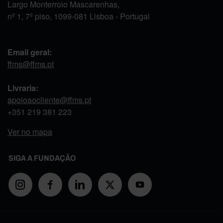
Largo Monterroio Mascarenhas,
nº 1, 7º piso, 1099-081 Lisboa - Portugal
Email geral:
ffms@ffms.pt
Livraria:
apoioaocliente@ffms.pt
+351
219 381 223
Ver no mapa
SIGA A FUNDAÇÃO