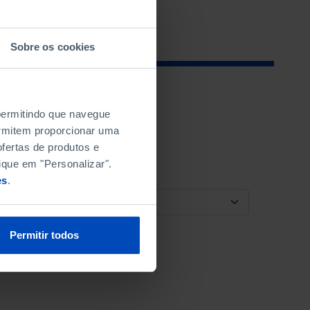
Sobre os cookies
 permitindo que navegue
permitem proporcionar uma
fertas de produtos e
ique em "Personalizar".
es
.
ORDENAR POR
Permitir todos