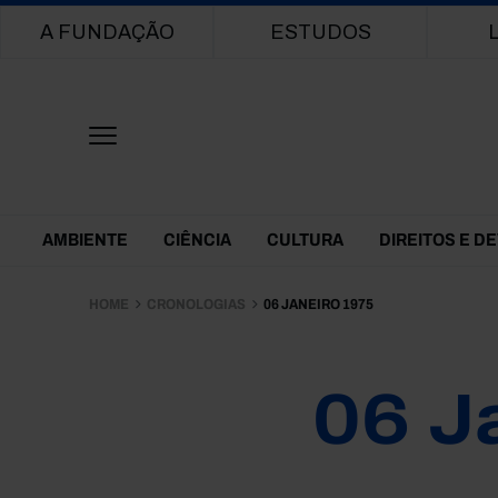
Main navigation
A FUNDAÇÃO
ESTUDOS
Themes Menu
AMBIENTE
CIÊNCIA
CULTURA
DIREITOS E D
HOME
CRONOLOGIAS
06 JANEIRO 1975
06 J