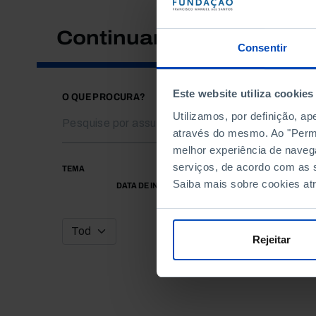
Continuar a pesquisar
Consentir
Este website utiliza cookies
O QUE PROCURA?
Utilizamos, por definição, a
através do mesmo. Ao "Permit
melhor experiência de naveg
serviços, de acordo com as s
TEMA
Saiba mais sobre cookies at
DATA DE INÍCIO
Rejeitar