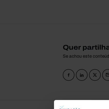
Quer partilh
Se achou este conteúdo