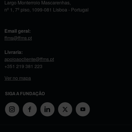
Largo Monterroio Mascarenhas,
nº 1, 7º piso, 1099-081 Lisboa - Portugal
Email geral:
ffms@ffms.pt
Livraria:
apoioaocliente@ffms.pt
+351
219 381 223
Ver no mapa
SIGA A FUNDAÇÃO