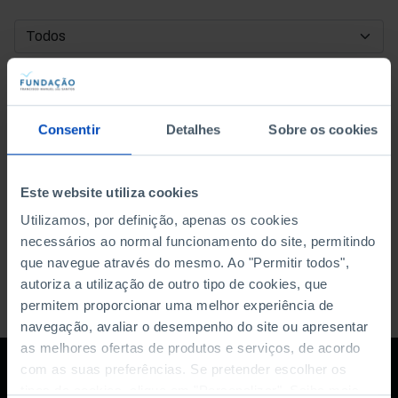
DATA DE INÍCIO
DATA DE FIM
Consentir
Detalhes
Sobre os cookies
ORDENAR POR
Este website utiliza cookies
Utilizamos, por definição, apenas os cookies
necessários ao normal funcionamento do site, permitindo
que navegue através do mesmo. Ao "Permitir todos",
autoriza a utilização de outro tipo de cookies, que
permitem proporcionar uma melhor experiência de
navegação, avaliar o desempenho do site ou apresentar
as melhores ofertas de produtos e serviços, de acordo
com as suas preferências. Se pretender escolher os
tipos de cookies, clique em "Personalizar". Saiba mais