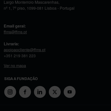
Largo Monterroio Mascarenhas,
nº 1, 7º piso, 1099-081 Lisboa - Portugal
Email geral:
ffms@ffms.pt
Livraria:
apoioaocliente@ffms.pt
+351
219 381 223
Ver no mapa
SIGA A FUNDAÇÃO