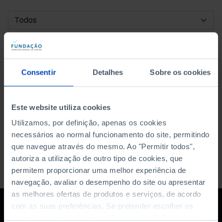
DATA DE INÍCIO
DATA DE FIM
Consentir
Detalhes
Sobre os cookies
ORDENAR POR
Este website utiliza cookies
Utilizamos, por definição, apenas os cookies
necessários ao normal funcionamento do site, permitindo
que navegue através do mesmo. Ao "Permitir todos",
autoriza a utilização de outro tipo de cookies, que
permitem proporcionar uma melhor experiência de
navegação, avaliar o desempenho do site ou apresentar
as melhores ofertas de produtos e serviços, de acordo
com as suas preferências. Se pretender escolher os
tipos de cookies, clique em "Personalizar". Saiba mais