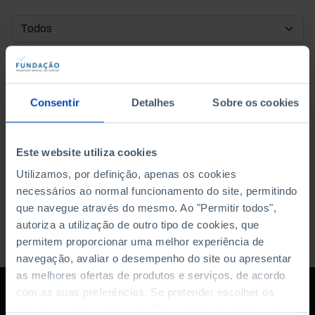
DATA DE INÍCIO
DATA DE FIM
Consentir
Detalhes
Sobre os cookies
ORDENAR POR
Este website utiliza cookies
Utilizamos, por definição, apenas os cookies
necessários ao normal funcionamento do site, permitindo
que navegue através do mesmo. Ao "Permitir todos",
autoriza a utilização de outro tipo de cookies, que
permitem proporcionar uma melhor experiência de
navegação, avaliar o desempenho do site ou apresentar
as melhores ofertas de produtos e serviços, de acordo
com as suas preferências. Se pretender escolher os
tipos de cookies, clique em "Personalizar". Saiba mais