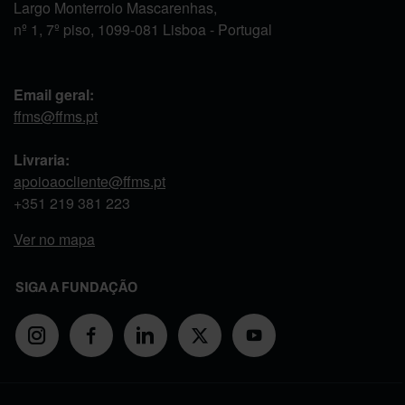
Largo Monterroio Mascarenhas,
nº 1, 7º piso, 1099-081 Lisboa - Portugal
Email geral:
ffms@ffms.pt
Livraria:
apoioaocliente@ffms.pt
+351
219 381 223
Ver no mapa
SIGA A FUNDAÇÃO