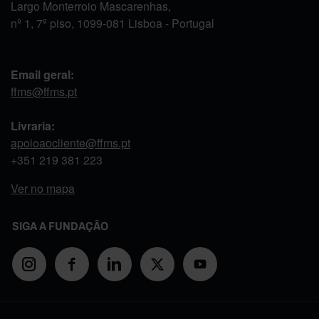
Largo Monterroio Mascarenhas,
nº 1, 7º piso, 1099-081 Lisboa - Portugal
Email geral:
ffms@ffms.pt
Livraria:
apoioaocliente@ffms.pt
+351
219 381 223
Ver no mapa
SIGA A FUNDAÇÃO