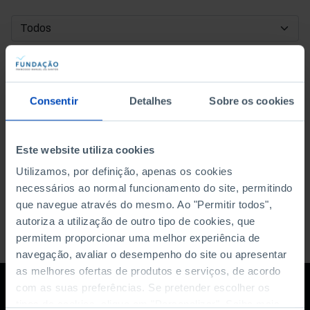
DATA DE INÍCIO
DATA DE FIM
Consentir
Detalhes
Sobre os cookies
ORDENAR POR
Este website utiliza cookies
Utilizamos, por definição, apenas os cookies
necessários ao normal funcionamento do site, permitindo
que navegue através do mesmo. Ao "Permitir todos",
autoriza a utilização de outro tipo de cookies, que
permitem proporcionar uma melhor experiência de
navegação, avaliar o desempenho do site ou apresentar
as melhores ofertas de produtos e serviços, de acordo
com as suas preferências. Se pretender escolher os
tipos de cookies, clique em "Personalizar". Saiba mais