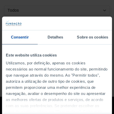
DATA DE INÍCIO
DATA DE FIM
Consentir
Detalhes
Sobre os cookies
ORDENAR POR
Este website utiliza cookies
Utilizamos, por definição, apenas os cookies
necessários ao normal funcionamento do site, permitindo
que navegue através do mesmo. Ao "Permitir todos",
autoriza a utilização de outro tipo de cookies, que
permitem proporcionar uma melhor experiência de
navegação, avaliar o desempenho do site ou apresentar
as melhores ofertas de produtos e serviços, de acordo
com as suas preferências. Se pretender escolher os
tipos de cookies, clique em "Personalizar". Saiba mais