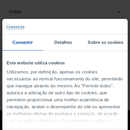
DATA DE INÍCIO
DATA DE FIM
Consentir
Detalhes
Sobre os cookies
ORDENAR POR
Este website utiliza cookies
Utilizamos, por definição, apenas os cookies
necessários ao normal funcionamento do site, permitindo
que navegue através do mesmo. Ao "Permitir todos",
autoriza a utilização de outro tipo de cookies, que
permitem proporcionar uma melhor experiência de
navegação, avaliar o desempenho do site ou apresentar
as melhores ofertas de produtos e serviços, de acordo
com as suas preferências. Se pretender escolher os
tipos de cookies, clique em "Personalizar". Saiba mais