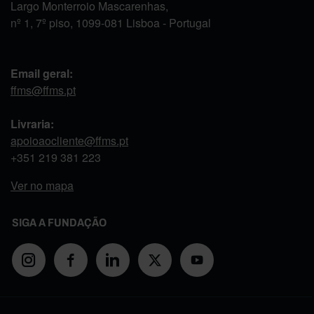
Largo Monterroio Mascarenhas,
nº 1, 7º piso, 1099-081 Lisboa - Portugal
Email geral:
ffms@ffms.pt
Livraria:
apoioaocliente@ffms.pt
+351
219 381 223
Ver no mapa
SIGA A FUNDAÇÃO