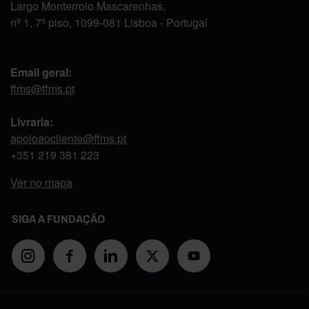
Largo Monterroio Mascarenhas,
nº 1, 7º piso, 1099-081 Lisboa - Portugal
Email geral:
ffms@ffms.pt
Livraria:
apoioaocliente@ffms.pt
+351
219 381 223
Ver no mapa
SIGA A FUNDAÇÃO