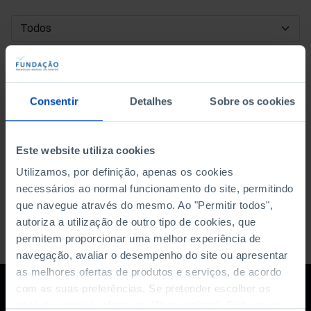
DATA DE INÍCIO
DATA DE FIM
Consentir
Detalhes
Sobre os cookies
ORDENAR POR
Este website utiliza cookies
Utilizamos, por definição, apenas os cookies
necessários ao normal funcionamento do site, permitindo
que navegue através do mesmo. Ao "Permitir todos",
autoriza a utilização de outro tipo de cookies, que
permitem proporcionar uma melhor experiência de
navegação, avaliar o desempenho do site ou apresentar
as melhores ofertas de produtos e serviços, de acordo
com as suas preferências. Se pretender escolher os
tipos de cookies, clique em "Personalizar". Saiba mais