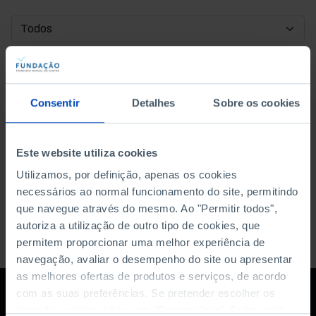
DATA DE INÍCIO
DATA DE FIM
Consentir
Detalhes
Sobre os cookies
ORDENAR POR
Este website utiliza cookies
Utilizamos, por definição, apenas os cookies
necessários ao normal funcionamento do site, permitindo
que navegue através do mesmo. Ao "Permitir todos",
autoriza a utilização de outro tipo de cookies, que
permitem proporcionar uma melhor experiência de
navegação, avaliar o desempenho do site ou apresentar
as melhores ofertas de produtos e serviços, de acordo
com as suas preferências. Se pretender escolher os
tipos de cookies, clique em "Personalizar". Saiba mais