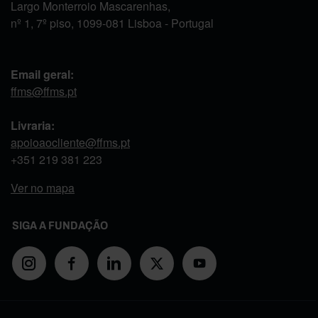
Largo Monterroio Mascarenhas,
nº 1, 7º piso, 1099-081 Lisboa - Portugal
Email geral:
ffms@ffms.pt
Livraria:
apoioaocliente@ffms.pt
+351
219 381 223
Ver no mapa
SIGA A FUNDAÇÃO