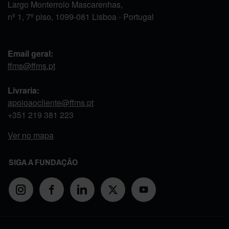
Largo Monterroio Mascarenhas,
nº 1, 7º piso, 1099-081 Lisboa - Portugal
Email geral:
ffms@ffms.pt
Livraria:
apoioaocliente@ffms.pt
+351
219 381 223
Ver no mapa
SIGA A FUNDAÇÃO