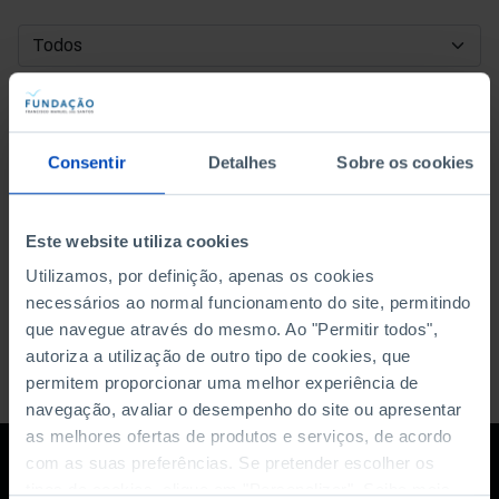
DATA DE INÍCIO
DATA DE FIM
Consentir
Detalhes
Sobre os cookies
ORDENAR POR
Este website utiliza cookies
Utilizamos, por definição, apenas os cookies
necessários ao normal funcionamento do site, permitindo
que navegue através do mesmo. Ao "Permitir todos",
autoriza a utilização de outro tipo de cookies, que
permitem proporcionar uma melhor experiência de
navegação, avaliar o desempenho do site ou apresentar
as melhores ofertas de produtos e serviços, de acordo
com as suas preferências. Se pretender escolher os
tipos de cookies, clique em "Personalizar". Saiba mais