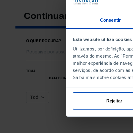
Continuar a pesquisar
Consentir
Este website utiliza cookies
O QUE PROCURA?
Utilizamos, por definição, a
através do mesmo. Ao "Permit
melhor experiência de naveg
serviços, de acordo com as s
TEMA
Saiba mais sobre cookies at
DATA DE INÍCIO
Rejeitar