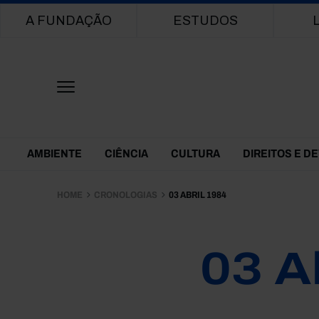
Main navigation
A FUNDAÇÃO
ESTUDOS
Themes Menu
AMBIENTE
CIÊNCIA
CULTURA
DIREITOS E D
HOME
CRONOLOGIAS
03 ABRIL 1984
03 A