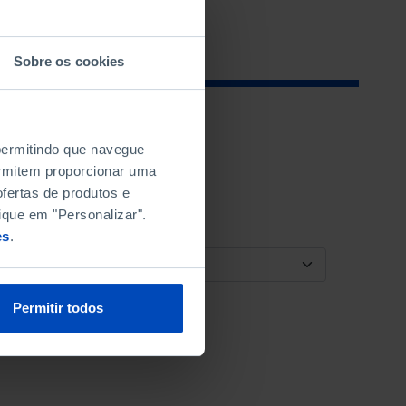
Sobre os cookies
 permitindo que navegue
permitem proporcionar uma
fertas de produtos e
ique em "Personalizar".
es
.
ORDENAR POR
Permitir todos