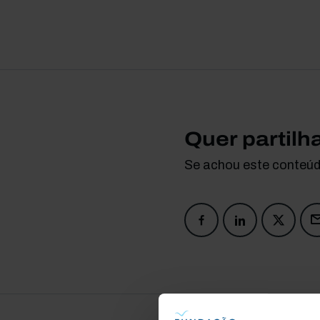
Quer partilh
Se achou este conteúdo