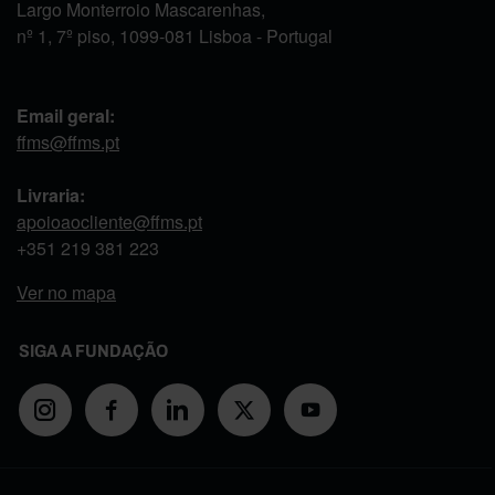
Largo Monterroio Mascarenhas,
nº 1, 7º piso, 1099-081 Lisboa - Portugal
Email geral:
ffms@ffms.pt
Livraria:
apoioaocliente@ffms.pt
+351
219 381 223
Ver no mapa
SIGA A FUNDAÇÃO