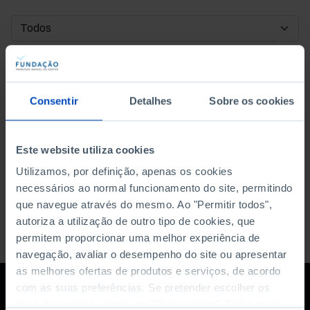
DATA DE INÍCIO
DATA DE FIM
Consentir
Detalhes
Sobre os cookies
ORDENAR POR
Este website utiliza cookies
Utilizamos, por definição, apenas os cookies
necessários ao normal funcionamento do site, permitindo
que navegue através do mesmo. Ao "Permitir todos",
autoriza a utilização de outro tipo de cookies, que
permitem proporcionar uma melhor experiência de
navegação, avaliar o desempenho do site ou apresentar
as melhores ofertas de produtos e serviços, de acordo
com as suas preferências. Se pretender escolher os
tipos de cookies, clique em "Personalizar". Saiba mais