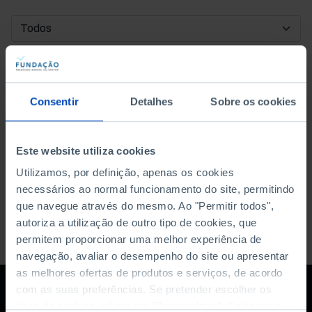
DATA DE INÍCIO
DATA DE FIM
Consentir
Detalhes
Sobre os cookies
ORDENAR POR
Este website utiliza cookies
Utilizamos, por definição, apenas os cookies
necessários ao normal funcionamento do site, permitindo
que navegue através do mesmo. Ao "Permitir todos",
autoriza a utilização de outro tipo de cookies, que
permitem proporcionar uma melhor experiência de
navegação, avaliar o desempenho do site ou apresentar
as melhores ofertas de produtos e serviços, de acordo
com as suas preferências. Se pretender escolher os
tipos de cookies, clique em "Personalizar". Saiba mais