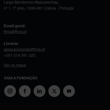
Largo Monterroio Mascarenhas,
nº 1, 7º piso, 1099-081 Lisboa - Portugal
Email geral:
ffms@ffms.pt
Livraria:
apoioaocliente@ffms.pt
+351
219 381 223
Ver no mapa
SIGA A FUNDAÇÃO