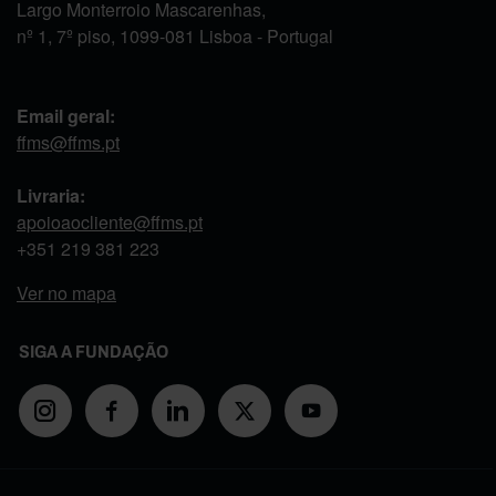
Largo Monterroio Mascarenhas,
nº 1, 7º piso, 1099-081 Lisboa - Portugal
Email geral:
ffms@ffms.pt
Livraria:
apoioaocliente@ffms.pt
+351
219 381 223
Ver no mapa
SIGA A FUNDAÇÃO