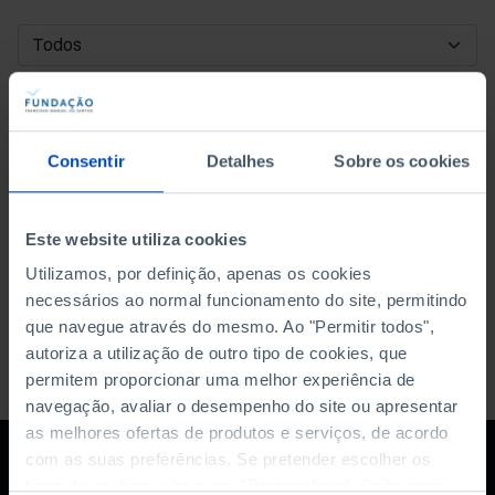
DATA DE INÍCIO
DATA DE FIM
Consentir
Detalhes
Sobre os cookies
ORDENAR POR
Este website utiliza cookies
Utilizamos, por definição, apenas os cookies
necessários ao normal funcionamento do site, permitindo
que navegue através do mesmo. Ao "Permitir todos",
autoriza a utilização de outro tipo de cookies, que
permitem proporcionar uma melhor experiência de
navegação, avaliar o desempenho do site ou apresentar
as melhores ofertas de produtos e serviços, de acordo
com as suas preferências. Se pretender escolher os
tipos de cookies, clique em "Personalizar". Saiba mais