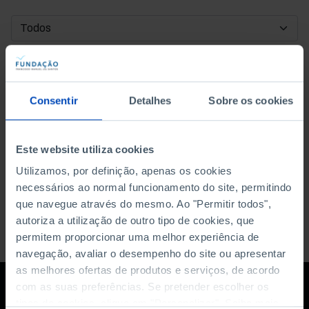
DATA DE INÍCIO
DATA DE FIM
Consentir
Detalhes
Sobre os cookies
ORDENAR POR
Este website utiliza cookies
Utilizamos, por definição, apenas os cookies
necessários ao normal funcionamento do site, permitindo
que navegue através do mesmo. Ao "Permitir todos",
autoriza a utilização de outro tipo de cookies, que
permitem proporcionar uma melhor experiência de
navegação, avaliar o desempenho do site ou apresentar
as melhores ofertas de produtos e serviços, de acordo
com as suas preferências. Se pretender escolher os
tipos de cookies, clique em "Personalizar". Saiba mais