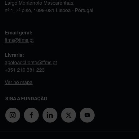
Largo Monterroio Mascarenhas,
nº 1, 7º piso, 1099-081 Lisboa - Portugal
Email geral:
ffms@ffms.pt
Livraria:
apoioaocliente@ffms.pt
+351
219 381 223
Ver no mapa
SIGA A FUNDAÇÃO