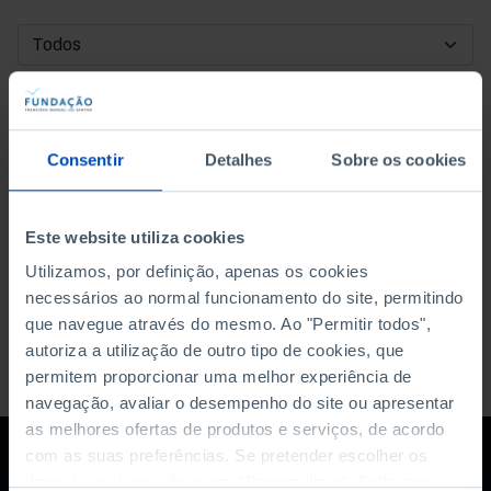
DATA DE INÍCIO
DATA DE FIM
Consentir
Detalhes
Sobre os cookies
ORDENAR POR
Este website utiliza cookies
Utilizamos, por definição, apenas os cookies
necessários ao normal funcionamento do site, permitindo
que navegue através do mesmo. Ao "Permitir todos",
autoriza a utilização de outro tipo de cookies, que
permitem proporcionar uma melhor experiência de
navegação, avaliar o desempenho do site ou apresentar
as melhores ofertas de produtos e serviços, de acordo
com as suas preferências. Se pretender escolher os
tipos de cookies, clique em "Personalizar". Saiba mais