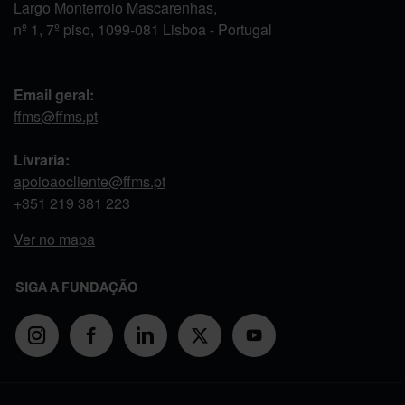
Largo Monterroio Mascarenhas,
nº 1, 7º piso, 1099-081 Lisboa - Portugal
Email geral:
ffms@ffms.pt
Livraria:
apoioaocliente@ffms.pt
+351
219 381 223
Ver no mapa
SIGA A FUNDAÇÃO