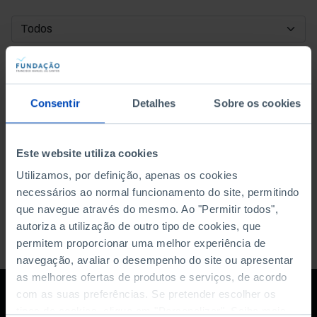
DATA DE INÍCIO
DATA DE FIM
Consentir
Detalhes
Sobre os cookies
ORDENAR POR
Este website utiliza cookies
Utilizamos, por definição, apenas os cookies
necessários ao normal funcionamento do site, permitindo
que navegue através do mesmo. Ao "Permitir todos",
autoriza a utilização de outro tipo de cookies, que
permitem proporcionar uma melhor experiência de
navegação, avaliar o desempenho do site ou apresentar
as melhores ofertas de produtos e serviços, de acordo
com as suas preferências. Se pretender escolher os
tipos de cookies, clique em "Personalizar". Saiba mais