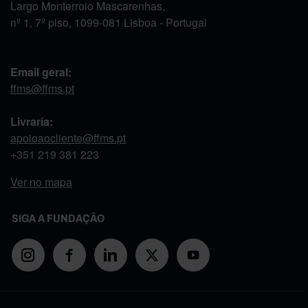
Largo Monterroio Mascarenhas,
nº 1, 7º piso, 1099-081 Lisboa - Portugal
Email geral:
ffms@ffms.pt
Livraria:
apoioaocliente@ffms.pt
+351
219 381 223
Ver no mapa
SIGA A FUNDAÇÃO