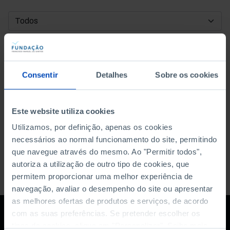
DATA DE INÍCIO
DATA DE FIM
Consentir
Detalhes
Sobre os cookies
ORDENAR POR
Este website utiliza cookies
Utilizamos, por definição, apenas os cookies
necessários ao normal funcionamento do site, permitindo
que navegue através do mesmo. Ao "Permitir todos",
autoriza a utilização de outro tipo de cookies, que
permitem proporcionar uma melhor experiência de
navegação, avaliar o desempenho do site ou apresentar
as melhores ofertas de produtos e serviços, de acordo
com as suas preferências. Se pretender escolher os
tipos de cookies, clique em "Personalizar". Saiba mais