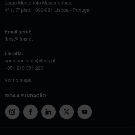
Largo Monterroio Mascarenhas,
nº 1, 7º piso, 1099-081 Lisboa - Portugal
Email geral:
ffms@ffms.pt
Livraria:
apoioaocliente@ffms.pt
+351
219 381 223
Ver no mapa
SIGA A FUNDAÇÃO