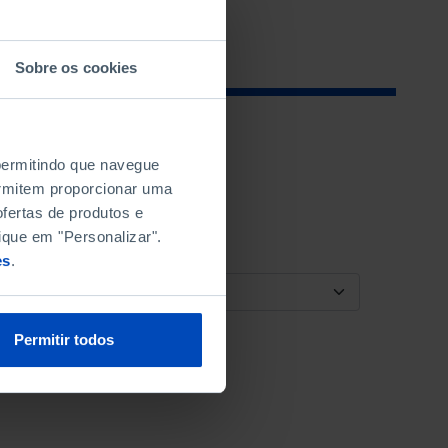
Sobre os cookies
 permitindo que navegue
permitem proporcionar uma
fertas de produtos e
ique em "Personalizar".
es
.
ORDENAR POR
Permitir todos