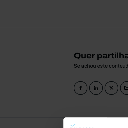
Quer partilh
Se achou este conteúdo