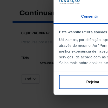
Continuar a pesquisar
Consentir
Este website utiliza cookies
O QUE PROCURA?
Utilizamos, por definição, a
através do mesmo. Ao "Permit
melhor experiência de naveg
serviços, de acordo com as s
TEMA
Saiba mais sobre cookies at
DATA DE INÍCIO
Rejeitar