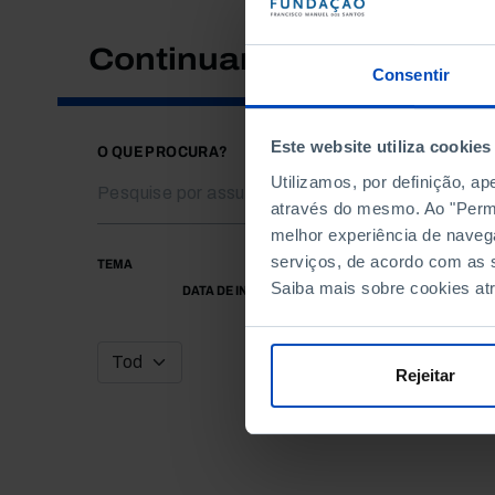
Continuar a pesquisar
Consentir
Este website utiliza cookies
O QUE PROCURA?
Utilizamos, por definição, a
através do mesmo. Ao "Permit
melhor experiência de naveg
serviços, de acordo com as s
TEMA
Saiba mais sobre cookies at
DATA DE INÍCIO
Rejeitar