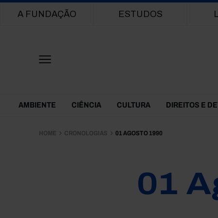
Main navigation
A FUNDAÇÃO
ESTUDOS
Themes Menu
AMBIENTE
CIÊNCIA
CULTURA
DIREITOS E D
HOME
CRONOLOGIAS
01 AGOSTO 1990
01 A