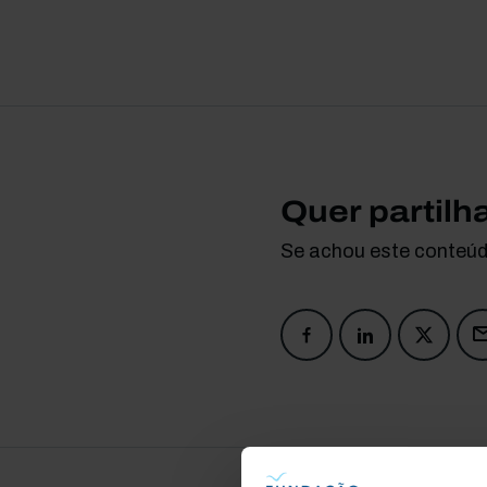
Quer partilh
Se achou este conteúdo