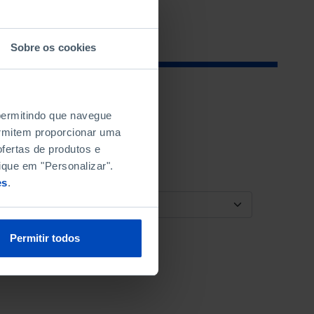
Sobre os cookies
 permitindo que navegue
permitem proporcionar uma
fertas de produtos e
ique em "Personalizar".
es
.
ORDENAR POR
Permitir todos