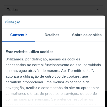
DATA DE INÍCIO
DATA DE FIM
Consentir
Detalhes
Sobre os cookies
ORDENAR POR
Este website utiliza cookies
Utilizamos, por definição, apenas os cookies
necessários ao normal funcionamento do site, permitindo
que navegue através do mesmo. Ao "Permitir todos",
autoriza a utilização de outro tipo de cookies, que
permitem proporcionar uma melhor experiência de
navegação, avaliar o desempenho do site ou apresentar
as melhores ofertas de produtos e serviços, de acordo
com as suas preferências. Se pretender escolher os
tipos de cookies, clique em "Personalizar". Saiba mais