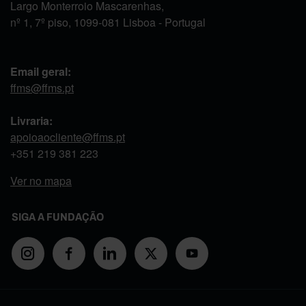
Largo Monterroio Mascarenhas,
nº 1, 7º piso, 1099-081 Lisboa - Portugal
Email geral:
ffms@ffms.pt
Livraria:
apoioaocliente@ffms.pt
+351
219 381 223
Ver no mapa
SIGA A FUNDAÇÃO