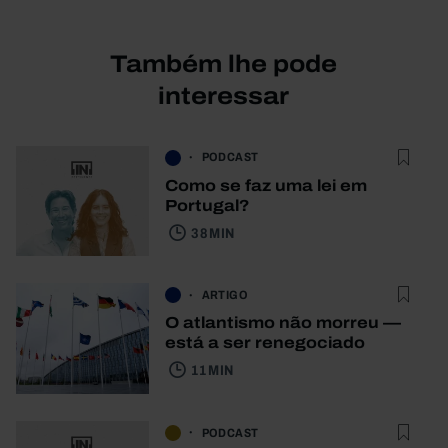
Também lhe pode
interessar
PODCAST
Como se faz uma lei em
Portugal?
38 MIN
ARTIGO
O atlantismo não morreu —
está a ser renegociado
11 MIN
PODCAST