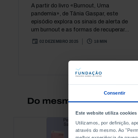
A partir do livro «Burnout, Uma
pandemia», de Tânia Gaspar, este
episódio explora os sinais de alerta de
um burnout e as formas de recuperar...
02 DEZEMBRO 2025
18 MIN
Consentir
Do mesmo autor
Este website utiliza cookies
Utilizamos, por definição, a
através do mesmo. Ao "Permit
melhor experiência de naveg