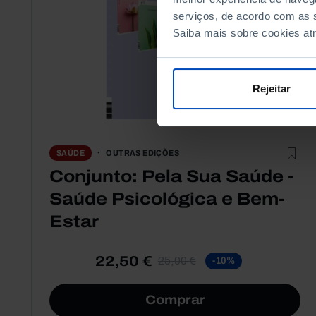
serviços, de acordo com as s
Saiba mais sobre cookies at
Rejeitar
OUTRAS EDIÇÕES
SAÚDE
Conjunto: Pela Sua Saúde -
Saúde Psicológica e Bem-
Estar
22,50 €
25,00 €
-10%
Comprar