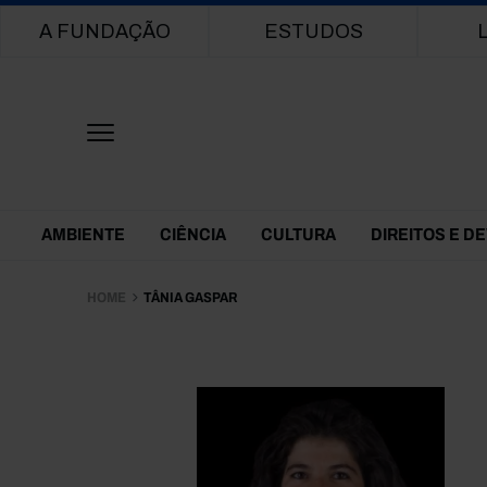
Main navigation
A FUNDAÇÃO
ESTUDOS
Themes Menu
AMBIENTE
CIÊNCIA
CULTURA
DIREITOS E D
HOME
TÂNIA GASPAR