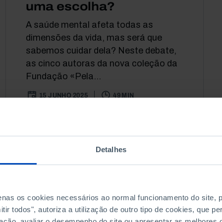
uma escolha?
A saúde mental afeta todas as
dimensões da vida, mas será que
sabemos cuidar dela? Neste debate,
as cinco autoras da nova coleção da
Fundação «Pela...
15 JUNHO 2025
49 MIN
Detalhes
penas os cookies necessários ao normal funcionamento do site,
ir todos", autoriza a utilização de outro tipo de cookies, que 
ação, avaliar o desempenho do site ou apresentar as melhores o