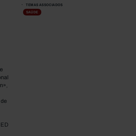
TEMAS ASSOCIADOS
SAÚDE
e
nal
n»,
 de
RMED