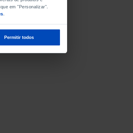
ique em "Personalizar".
es
.
Permitir todos