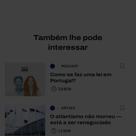
Também lhe pode
interessar
PODCAST
Como se faz uma lei em
Portugal?
38 MIN
ARTIGO
O atlantismo não morreu —
está a ser renegociado
11 MIN