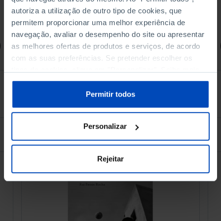
autoriza a utilização de outro tipo de cookies, que
4,50 €
5,00 €
-10%
permitem proporcionar uma melhor experiência de
navegação, avaliar o desempenho do site ou apresentar
Comprar
as melhores ofertas de produtos e serviços, de acordo
com as suas preferências. Se pretender escolher os
tipos de cookies, clique em "Personalizar". Saiba mais
sobre cookies através da gestão de preferências ou da
nossa
Política de Cookies
.
See all
Permitir todos
Personalizar
À venda na Livraria
Rejeitar