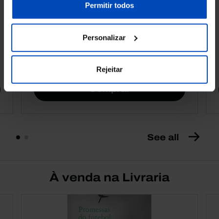
nossa
Política de Cookies
.
Permitir todos
15 Anos Ensaios da
Fundação
Personalizar
4,50 €
5,00 €
-10%
Rejeitar
Comprar
See all
À venda na Livraria