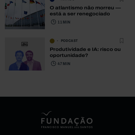
O atlantismo não morreu —
está a ser renegociado
11 MIN
PODCAST
Produtividade e IA: risco ou
oportunidade?
47 MIN