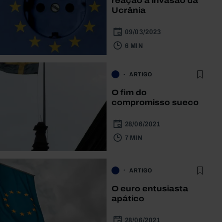
reação à invasão da
Ucrânia
09/03/2023
6 MIN
ARTIGO
O fim do
compromisso sueco
28/06/2021
7 MIN
ARTIGO
O euro entusiasta
apático
28/06/2021