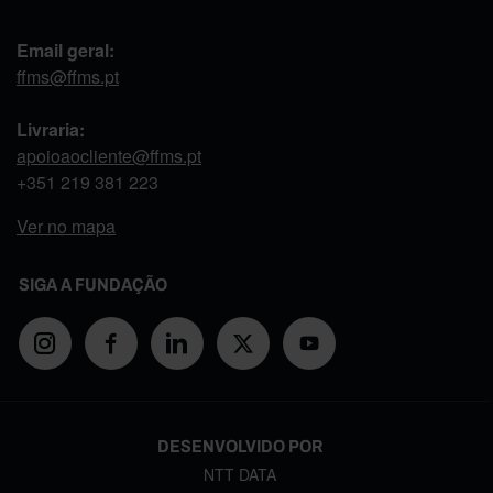
Email geral:
ffms@ffms.pt
Livraria:
apoioaocliente@ffms.pt
+351
219 381 223
Ver no mapa
SIGA A FUNDAÇÃO
DESENVOLVIDO POR
NTT DATA