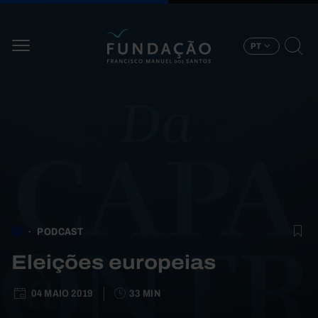
Passar para o conteúdo principal
PT
PODCAST
Eleições europeias
04 MAIO 2019
33 MIN