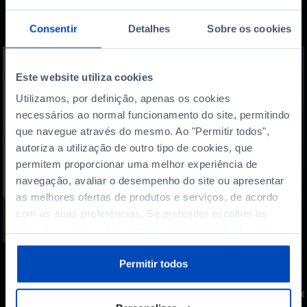
Também lhe pode
interessar
Consentir
Detalhes
Sobre os cookies
Este website utiliza cookies
Utilizamos, por definição, apenas os cookies
necessários ao normal funcionamento do site, permitindo
que navegue através do mesmo. Ao "Permitir todos",
autoriza a utilização de outro tipo de cookies, que
permitem proporcionar uma melhor experiência de
navegação, avaliar o desempenho do site ou apresentar
as melhores ofertas de produtos e serviços, de acordo
com as suas preferências. Se pretender escolher os
tipos de cookies, clique em "Personalizar". Saiba mais
sobre cookies através da gestão de preferências ou da
nossa
Política de Cookies
.
Permitir todos
PODCAST
O que fazer para ganhar mais
Co