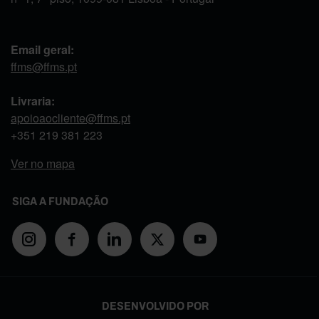
Email geral:
ffms@ffms.pt
Livraria:
apoioaocliente@ffms.pt
+351
219 381 223
Ver no mapa
SIGA A FUNDAÇÃO
DESENVOLVIDO POR