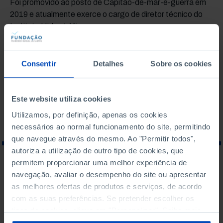
Foi promovido ao posto de Capitão-de-mar-e-guerra em
2019 e atualmente exerce o cargo de diretor técnico do
Instituto Hidrográfico.
Última atualização: junho 2022
Consentir
Detalhes
Sobre os cookies
TEMAS ASSOCIADOS
AMBIENTE
Este website utiliza cookies
Utilizamos, por definição, apenas os cookies
necessários ao normal funcionamento do site, permitindo
que navegue através do mesmo. Ao "Permitir todos",
autoriza a utilização de outro tipo de cookies, que
permitem proporcionar uma melhor experiência de
O QUE PROCURA?
navegação, avaliar o desempenho do site ou apresentar
as melhores ofertas de produtos e serviços, de acordo
com as suas preferências. Se pretender escolher os
tipos de cookies, clique em "Personalizar". Saiba mais
sobre cookies através da gestão de preferências ou da