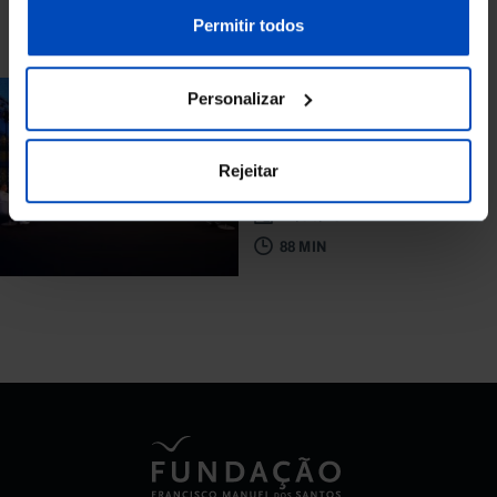
Para pesquisar uma expressão coloque-a entre aspas
nossa
Política de Cookies
.
Permitir todos
Personalizar
DEBATE
Mar português: há
uma estratégia?
Rejeitar
22/06/2022
88 MIN