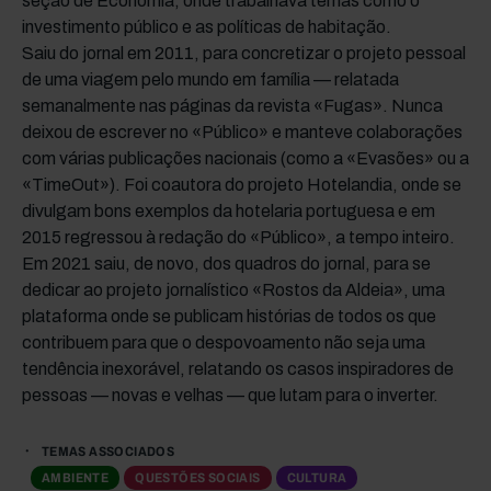
seção de Economia, onde trabalhava temas como o
investimento público e as políticas de habitação.
Saiu do jornal em 2011, para concretizar o projeto pessoal
de uma viagem pelo mundo em família — relatada
semanalmente nas páginas da revista «Fugas». Nunca
deixou de escrever no «Público» e manteve colaborações
com várias publicações nacionais (como a «Evasões» ou a
«TimeOut»). Foi coautora do projeto Hotelandia, onde se
divulgam bons exemplos da hotelaria portuguesa e em
2015 regressou à redação do «Público», a tempo inteiro.
Em 2021 saiu, de novo, dos quadros do jornal, para se
dedicar ao projeto jornalístico «Rostos da Aldeia», uma
plataforma onde se publicam histórias de todos os que
contribuem para que o despovoamento não seja uma
tendência inexorável, relatando os casos inspiradores de
pessoas — novas e velhas — que lutam para o inverter.
TEMAS ASSOCIADOS
AMBIENTE
QUESTÕES SOCIAIS
CULTURA