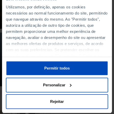
agricultura precisa o
futuro?
Utilizamos, por definição, apenas os cookies
necessários ao normal funcionamento do site, permitindo
11/10/2022
que navegue através do mesmo. Ao "Permitir todos",
10 MIN
autoriza a utilização de outro tipo de cookies, que
permitem proporcionar uma melhor experiência de
navegação, avaliar o desempenho do site ou apresentar
PODCAST
as melhores ofertas de produtos e serviços, de acordo
«Brandas» e
com as suas preferências. Se pretender escolher os
«Inverneiras», um
tipos de cookies, clique em "Personalizar". Saiba mais
universo em
sobre cookies através da gestão de preferências ou da
extinção?
nossa
Política de Cookies
.
Permitir todos
04/10/2022
41 MIN
Personalizar
DEBATE
Rejeitar
Um passado que
passou? - Especial