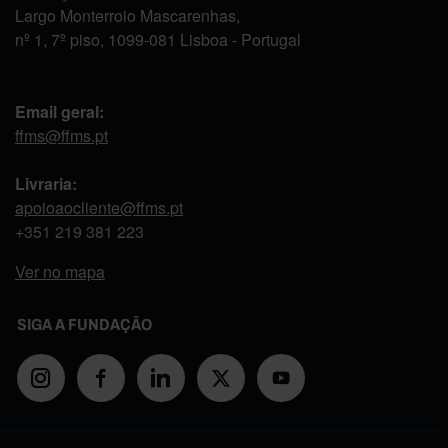
Largo Monterroio Mascarenhas,
nº 1, 7º piso, 1099-081 Lisboa - Portugal
Email geral:
ffms@ffms.pt
Livraria:
apoioaocliente@ffms.pt
+351
219 381 223
Ver no mapa
SIGA A FUNDAÇÃO