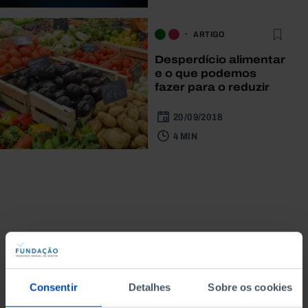
ARTIGO
Desperdício alimentar
e o que podemos
fazer para o reduzir
20/09/2018
4 MIN
Do mesmo autor
Consentir
Detalhes
Sobre os cookies