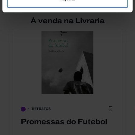
À venda na Livraria
RETRATOS
Promessas do Futebol