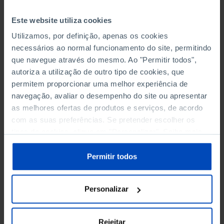
Este website utiliza cookies
Utilizamos, por definição, apenas os cookies
necessários ao normal funcionamento do site, permitindo
que navegue através do mesmo. Ao "Permitir todos",
autoriza a utilização de outro tipo de cookies, que
permitem proporcionar uma melhor experiência de
navegação, avaliar o desempenho do site ou apresentar
ENSAIOS
as melhores ofertas de produtos e serviços, de acordo
Desperdício Alimentar
com as suas preferências. Se pretender escolher os
tipos de cookies, clique em "Personalizar". Saiba mais
1,75 €
sobre cookies através da gestão de preferências ou da
3,50 €
-50%
nossa
Política de Cookies
.
Permitir todos
Comprar
Personalizar
See all
Rejeitar