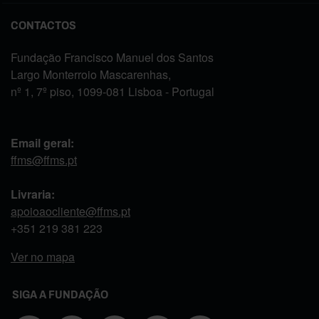
CONTACTOS
Fundação Francisco Manuel dos Santos
Largo Monterroio Mascarenhas,
nº 1, 7º piso, 1099-081 Lisboa - Portugal
Email geral:
ffms@ffms.pt
Livraria:
apoioaocliente@ffms.pt
+351
219 381 223
Ver no mapa
SIGA A FUNDAÇÃO