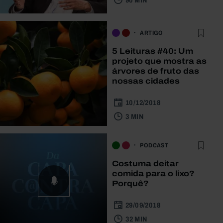
90 MIN
ARTIGO
5 Leituras #40: Um
projeto que mostra as
árvores de fruto das
nossas cidades
10/12/2018
3 MIN
PODCAST
Costuma deitar
comida para o lixo?
Porquê?
29/09/2018
32 MIN