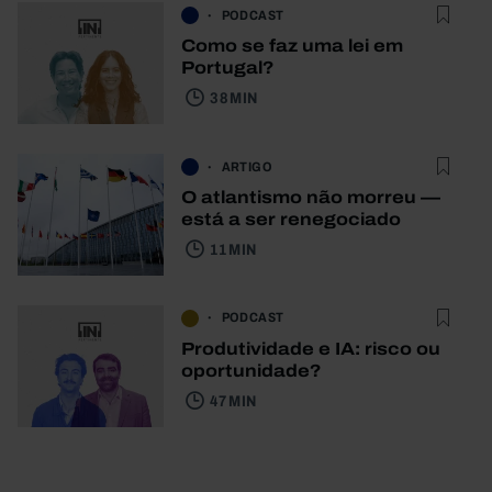
PODCAST
Como se faz uma lei em
Portugal?
38 MIN
ARTIGO
O atlantismo não morreu —
está a ser renegociado
11 MIN
PODCAST
Produtividade e IA: risco ou
oportunidade?
47 MIN