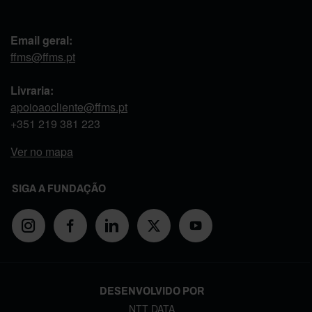
Email geral:
ffms@ffms.pt
Livraria:
apoioaocliente@ffms.pt
+351
219 381 223
Ver no mapa
SIGA A FUNDAÇÃO
DESENVOLVIDO POR
NTT DATA