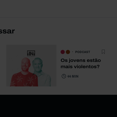
ssar
PODCAST
Os jovens estão
mais violentos?
44 MIN