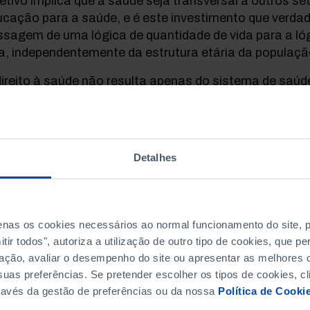
etivo implica que a saúde seja transversal a outros s
cação para a saúde, e é este investimento que verda
sagem de uma lógica de quantidade de vida para a lóg
a, independentemente da estrutura etária da populaçã
ireito à saúde não resulta apenas do sistema de saúd
rangente, porque decorre da capacidade de uma dada 
alizar todas as suas capacidades e por essa via contr
s cidadãos sejam produtivos, participativos e proactiv
mbém deveres, porque mudar o estado de saúde de uma
Detalhes
ervir sobre e com essa pessoa e não pode ser feito se
 garantir boa saúde, mas sim de criar condições pa
ssam aceder aos tratamentos necessários para te
penas os cookies necessários ao normal funcionamento do site,
Portugal ideal todos teriam saúde e acesso a serviço
ir todos", autoriza a utilização de outro tipo de cookies, que 
cialmente justos, tecnologicamente apropriados, sust
ação, avaliar o desempenho do site ou apresentar as melhores o
equados às suas necessidades. No mundo real, em p
uas preferências. Se pretender escolher os tipos de cookies, cl
e o Estado-providência está fragilizado, o direito à s
ravés da gestão de preferências ou da nossa
Política de Cooki
 defendido. Compete a todos fazê-lo, seja enquanto e