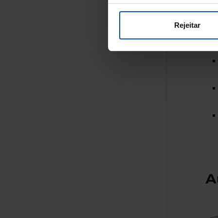
co
do
Rejeitar
co
po
A