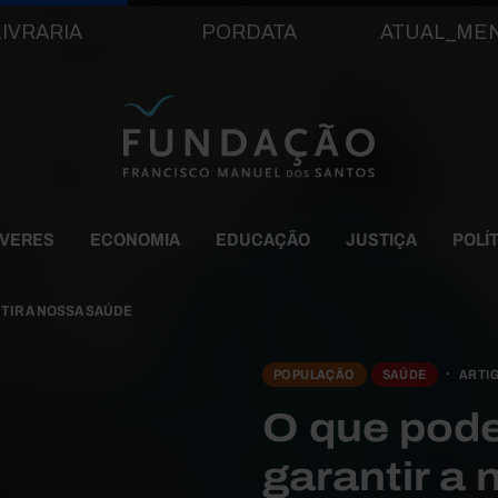
Passar para o conteúdo principal
LIVRARIA
PORDATA
ATUAL_ME
EVERES
ECONOMIA
EDUCAÇÃO
JUSTIÇA
POLÍ
TIR A NOSSA SAÚDE
POPULAÇÃO
SAÚDE
ARTI
O que pode
garantir a