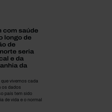
m com saúde
o longo de
ão de
morte seria
cal e da
panhia da
o que vivemos cada
m os dados
o país tem sido
a de vida e o normal