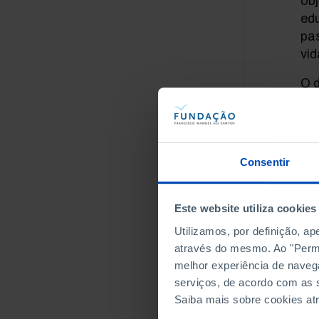
obj
edu
pas
vid
O d
ab
can
seu
ta
Consentir
int
de
po
Este website utiliza cookies
Utilizamos, por definição, a
No 
através do mesmo. Ao "Permit
so
melhor experiência de naveg
ad
serviços, de acordo com as s
ond
Saiba mais sobre cookies at
ser