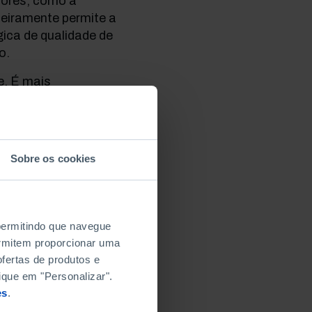
etores, como a
deiramente permite a
ica de qualidade de
o.
e. É mais
sociedade para
ibuir para que os
os. Implica direitos e
 pessoa significa
Sobre os cookies
m ela.
Não se trata
ra que todos
r boa saúde.
 permitindo que navegue
s de qualidade
permitem proporcionar uma
entáveis e
fertas de produtos e
rofunda mudança e
ique em "Personalizar".
aúde continua a ter de
es
.
ntidade financiadora,