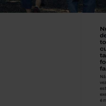
N
d
t
c
ta
f
fa
Não
ve
es
ex
é 