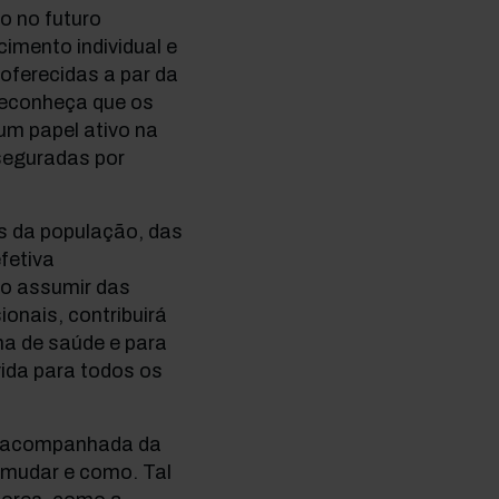
o no futuro
cimento individual e
 oferecidas a par da
reconheça que os
m papel ativo na
seguradas por
s da população, das
efetiva
no assumir das
ionais, contribuirá
ma de saúde e para
vida para todos os
r acompanhada da
 mudar e como. Tal