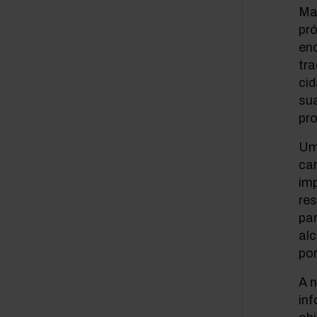
Ma
pró
enc
tr
ci
su
pro
Um
car
im
res
par
alc
po
A 
in