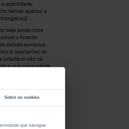
 a quantidade
“Nós temos apenas a
trangeiras]”.
ez seja ainda mais
ssível o Kremlin
 de países europeus,
os já existentes de
us cidadãos não se
ante a sua capacidade
oloca nesse sector.
”, é já há muito uma
lguns consideram ter
Sobre os cookies
que nunca acabou,
 Presentemente, ela
o que não foram
ais”. Os confrontos
 permitindo que navegue
iolentos combates,