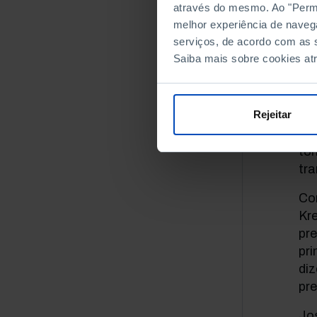
através do mesmo. Ao "Permit
qu
melhor experiência de naveg
gue
serviços, de acordo com as s
co
Saiba mais sobre cookies at
com
nu
Rejeitar
Ist
194
to
tra
Con
Kre
pr
pr
diz
pr
Jos