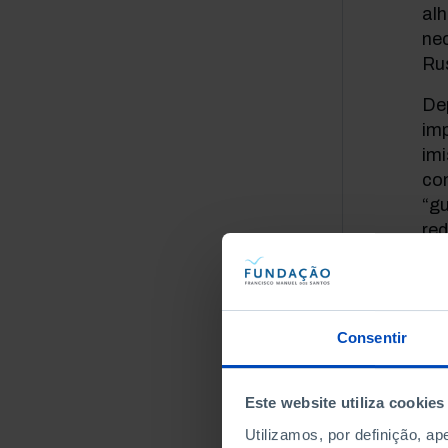
al
nec
Rus
Dep
imp
imi
co
“gu
red
de 
A “
rea
Consentir
te
te
co
Este website utiliza cookies
pos
Utilizamos, por definição, a
na