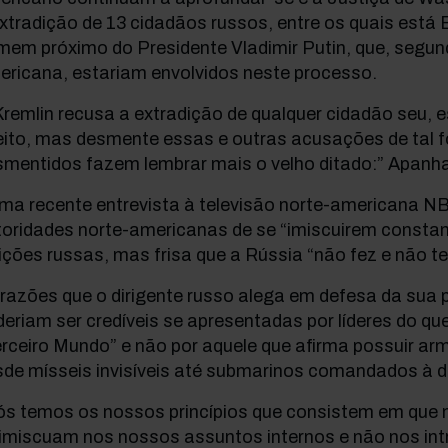
xtradição de 13 cidadãos russos, entre os quais está E
em próximo do Presidente Vladimir Putin, que, segund
ericana, estariam envolvidos neste processo.
remlin recusa a extradição de qualquer cidadão seu, 
reito, mas desmente essas e outras acusações de tal 
mentidos fazem lembrar mais o velho ditado:” Apanha 
ma recente entrevista à televisão norte-americana N
toridades norte-americanas de se “imiscuirem consta
ições russas, mas frisa que a Rússia “não fez e não te
razões que o dirigente russo alega em defesa da sua 
eriam ser credíveis se apresentadas por líderes do q
rceiro Mundo” e não por aquele que afirma possuir ar
de mísseis invisíveis até submarinos comandados à d
ós temos os nossos princípios que consistem em que 
 imiscuam nos nossos assuntos internos e não nos i