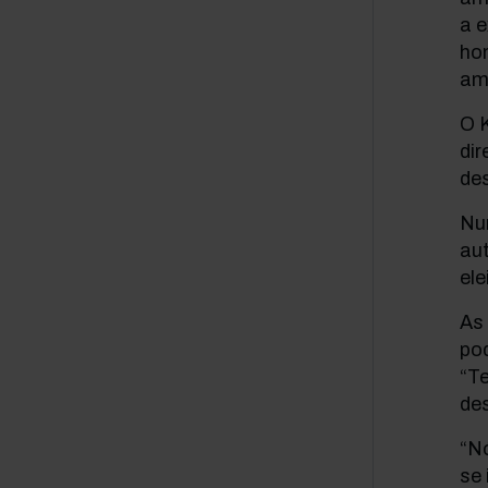
a e
hom
am
O K
di
des
Nu
au
ele
As 
pod
“Te
des
“N
se