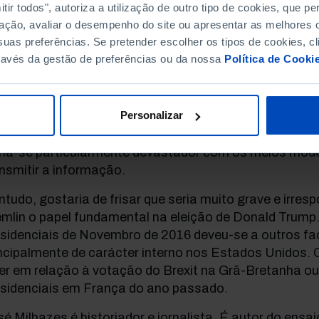
ir todos", autoriza a utilização de outro tipo de cookies, que 
e provocam milhares de mortos e feridos, são acomp
ação, avaliar o desempenho do site ou apresentar as melhores o
rra de informação e manipulação nunca vista, onde a 
uas preferências. Se pretender escolher os tipos de cookies, cl
nfrontada com numerosas notícias não apenas tende
ravés da gestão de preferências ou da nossa
Política de Cooki
pletamente falsas. E isto é feito, é maior ou menor 
merosos protagonistas nesse conflito.
Personalizar
o acontecia no passado (veja-se, por exemplo, a “mat
0, onde durante décadas se discutiu a autoria do mas
rna-se particularmente devastador com os meios mode
nsmitir a informação.
tudo, gostaria de frisar que seria muito grave e irresp
mlin o papel fundamental na eleição de Donald Trump. 
esidenciais de Novembro de 2016 deveu-se a outros fa
incipalmente de carácter interno nos Estados Unidos
er em relação à votação do Brexit na Grã-Bretanha ou
esidenciais em França do ano passado.
é Milhazes é historiador e jornalista. É autor do ensa