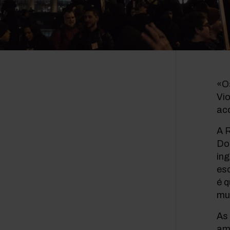
«O
Vi
ac
A R
Do
ing
esc
é q
mu
As 
am