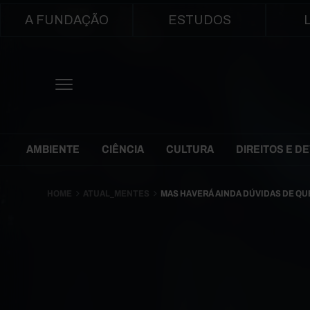
Main navigation
A FUNDAÇÃO
ESTUDOS
Themes Menu
AMBIENTE
CIÊNCIA
CULTURA
DIREITOS E D
HOME
ATUAL_MENTES
MAS HAVERÁ AINDA DÚVIDAS DE QU