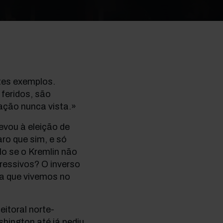
tes exemplos.
feridos, são
ção nunca vista.»
evou à eleição de
o que sim, e só
lo se o Kremlin não
gressivos? O inverso
ta que vivemos no
eitoral norte-
hington até já pediu