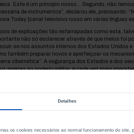
heios. Este é um princípio nosso… Segundo, não temos
essária de instrumentos”, declarou ele, precisando: 
sia Today [canal televisivo russo em várias línguas es
ois de explicações tão esfarrapadas como esta, talv
ortante não só esclarecer através de que meios foi po
scuir-se nos assuntos internos dos Estados Unidos e
mo também preparar novos e aperfeiçoar os mecanism
erra cibernética”. A segurança dos Estados e dos se
uz apenas ao poderio militar, é cada vez mais import
reagir aos novos desafios que o avanço tecnológico c
guerra cibernética”, parte integrante da “guerra híbrida
lidade e elevou a um novo nível a “Guerra Fria”, que a
Detalhes
rminado com o fim da União Soviética, em 1991, mas 
ndo apenas passado por fases mais ou menos agudas.
ntinua com meios mais sofisticados, ao mesmo temp
tas de parte formas clássicas como os “conflitos loc
penas os cookies necessários ao normal funcionamento do site,
 Síria constituem um dos mais flagrantes exemplos. V