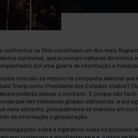
s confrontos na Síria constituem um dos mais flagran
olentos combates, que provocam milhares de mortos e 
ompanhados por uma guerra de informação e manipula
ússia imiscuiu-se mesmo na campanha eleitoral que l
nald Trump como Presidente dos Estados Unidos? Clar
énuos poderão pensar o contrário. E porque não fazê-
onde que tem interesses globais militaristas, e até a
ue seria estranho, principalmente se tivermos em con
ndo da informação e globalização.
investigações sobre a ingerência russa no processo el
ericano continuam a aprofundar-se e a Justiça de Was