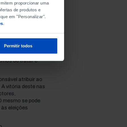
permitem proporcionar uma
anhados por uma
fertas de produtos e
opinião pública é
ique em "Personalizar".
nciosas, mas
es
.
medida, pelos
Permitir todos
ança de Katyn” de
sacre), mas, hoje,
rnos de tratar e
onsável atribuir ao
A vitória deste nas
ctores,
. O mesmo se pode
 às eleições
io