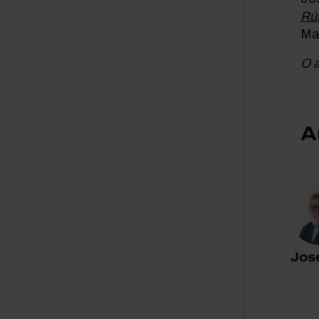
Rús
Ma
O a
A
Jos