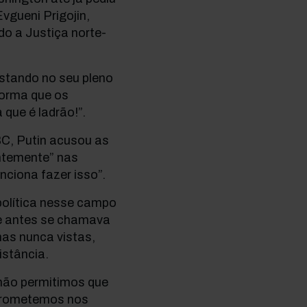
vgueni Prigojin,
o a Justiça norte-
estando no seu pleno
forma que os
que é ladrão!”.
BC, Putin acusou as
ntemente” nas
nciona fazer isso”.
política nesse campo
ue antes se chamava
mas nunca vistas,
istância.
não permitimos que
ntrometemos nos