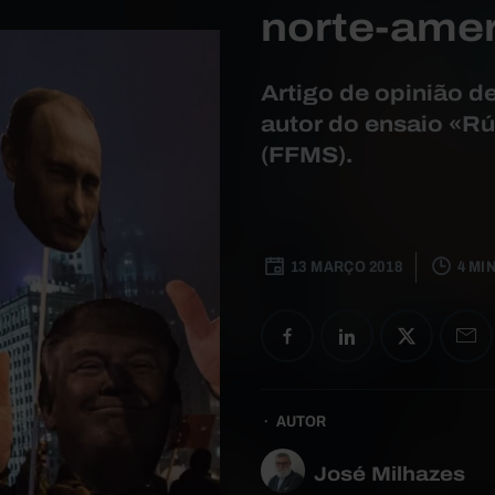
norte-ame
Artigo de opinião de
autor do ensaio «Rú
(FFMS).
13 MARÇO 2018
4 MI
AUTOR
José Milhazes