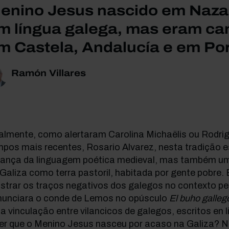
enino Jesus nascido em Nazar
m língua galega, mas eram can
m Castela, Andalucía e em Por
Ramón Villares
almente, como alertaram Carolina Michaëlis ou Rodri
pos mais recentes, Rosario Alvarez, nesta tradição e
rança da linguagem poética medieval, mas também u
Galiza como terra pastoril, habitada por gente pobre.
trar os traços negativos dos galegos no contexto pe
nunciara o conde de Lemos no opúsculo
El buho galleg
a vinculação entre vilancicos de galegos, escritos en 
zer que o Menino Jesus nasceu por acaso na Galiza? N