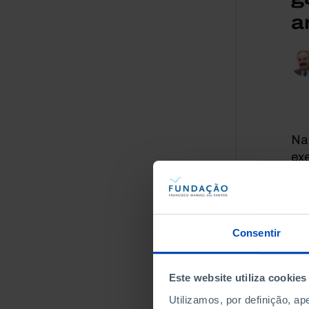
a
Na 
exe
exi
au
com
es
Consentir
atr
vis
Nat
Este website utiliza cookies
Utilizamos, por definição, a