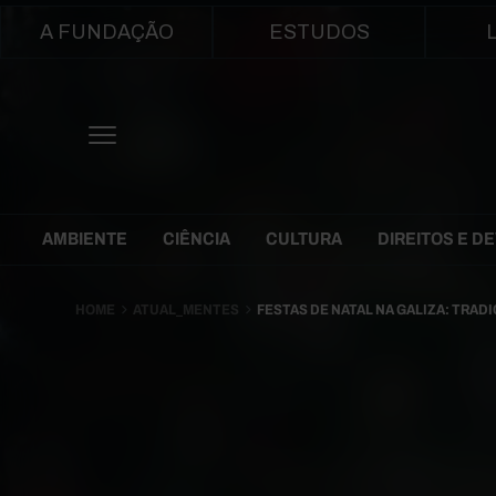
Main navigation
A FUNDAÇÃO
ESTUDOS
Themes Menu
AMBIENTE
CIÊNCIA
CULTURA
DIREITOS E D
HOME
ATUAL_MENTES
FESTAS DE NATAL NA GALIZA: TRA