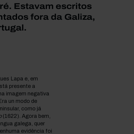
é. Estavam escritos
tados fora da Galiza,
tugal.
gues Lapa e, em
stá presente a
ma imagem negativa
 Era un modo de
ninsular, como já
o
(1622). Agora bem,
lingua galega, quer
enhuma evidência foi