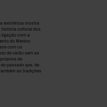
ua existência mostra
história cultural dos
a ligação com a
imento do Menino
tece com os
ício de verão sem se
próprios da
 do passado que, de
 Também as tradições