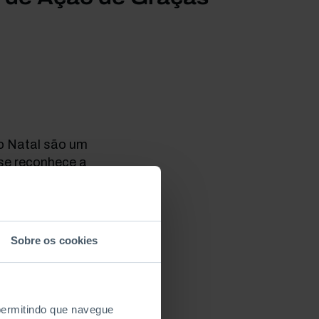
do Natal são um
 se reconhece a
 jantar; a dos
a as quais é deixada
eencontro,
 essa alegria é
Sobre os cookies
rianças e jovens que
naldos», no dia de
 permitindo que navegue