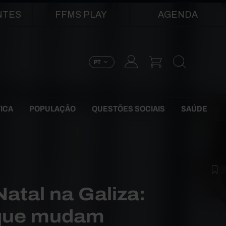
NTES
FFMS PLAY
AGENDA
PT
TICA
POPULAÇÃO
QUESTÕES SOCIAIS
SAÚDE
atal na Galiza:
 que mudam