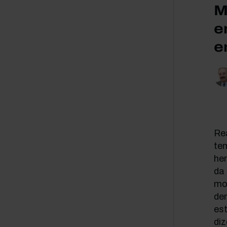
M
e
e
Re
tem
he
da 
mos
de
est
di