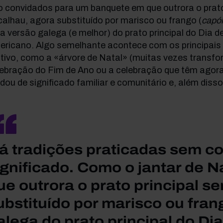
 convidados para um banquete em que outrora o prato 
alhau, agora substituído por marisco ou frango (
capó
 versão galega (e melhor) do prato principal do Dia 
ricano. Algo semelhante acontece com os principais r
tivo, como a «árvore de Natal» (muitas vezes transfo
ebração do Fim de Ano ou a celebração que têm agora 
ou de significado familiar e comunitário e, além diss
á tradições praticadas sem c
ignificado. Como o jantar de 
ue outrora o prato principal se
ubstituído por marisco ou fra
alega do prato principal do D