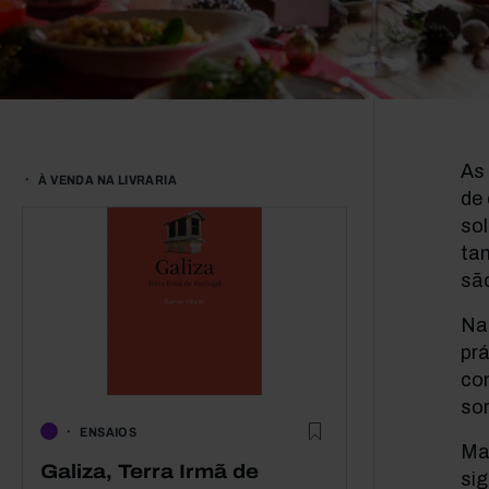
As 
À VENDA NA LIVRARIA
de 
sol
ta
sã
Na
prá
con
sor
ENSAIOS
Ma
Galiza, Terra Irmã de
sig