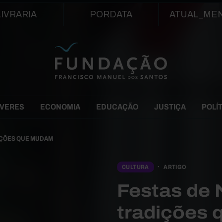
Passar para o conteúdo principal
LIVRARIA
PORDATA
ATUAL_ME
EVERES
ECONOMIA
EDUCAÇÃO
JUSTIÇA
POLÍ
DIÇÕES QUE MUDAM
CULTURA
ARTIGO
Festas de N
tradições