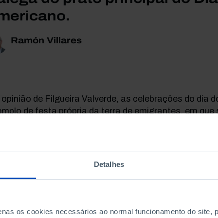
mericano.
Ramón Villares
opinião de Filgueira Valverde, as celebraçôes do dia 
mplo de festa própria da terra de emigrantes, em que
stência de três freguesias: a dos vivos que partilham o
sentes que moram fora e as «animas» dos mortos, par
ida na noite de 24 de dezembro. São festas para o r
perançosas e também alegres. Uma forma de expressar
Detalhes
avés da música popular (
panxoliñas
), cantada pelas c
itam as casas vizinhas à procura de presentes e «agui
al ou de Reis.
penas os cookies necessários ao normal funcionamento do site,