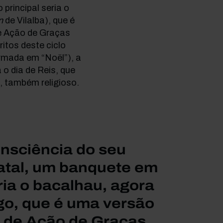
principal seria o
n
de Vilalba), que é
de Ação de Graças
itos deste ciclo
rmada em “Noël”), a
o dia de Reis, que
o, também religioso.
onsciência do seu
Natal, um banquete em
ria o bacalhau, agora
ngo, que é uma versão
ia de Ação de Graças