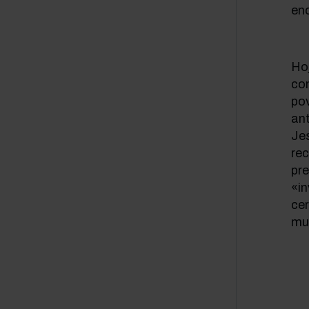
enc
Hoj
com
po
ant
Je
rec
pr
«i
ce
mu