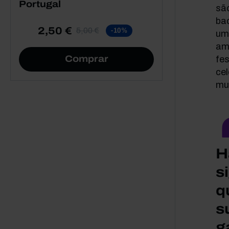
Portugal
são
bac
2,50 €
5,00 €
-10%
uma
ame
Comprar
fes
cel
mud
H
s
q
s
g