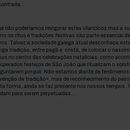
ontrada...
e não poderíamos revigorar estes vilancicos mas a s
o os ritos e tradições festivas são parte essencial da 
vos. Talvez a sociedade galega atual desconheça est
iga tradição, entre pagã e cristã, de colocar o nasc
sus no centro das celebrações natalícias, como acon
uperados festejos de São João que ritualizam o solst
eguntarem porqué. Não estamos diante de fenômenos 
nvenção da tradição», mas de reconhecimento do peso
rta forma, ainda se faz presente nos nossos tempos.
dam para serem perpetuadas...