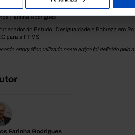
“notas de leitura”.
rlos Farinha Rodrigues
ordenador do Estudo
“Desigualdade e Pobreza em Po
EG para a FFMS
cordo ortográfico utilizado neste artigo foi definido pelo a
utor
los Farinha Rodrigues