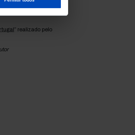
rtugal
” realizado pelo
utor