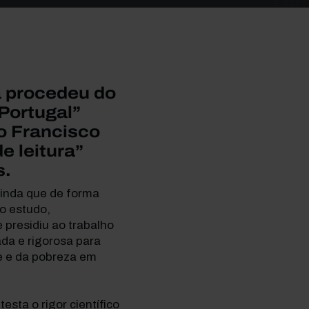
ta procedeu do
Portugal”
o Francisco
e leitura”
s.
inda que de forma
do estudo,
presidiu ao trabalho
ada e rigorosa para
e e da pobreza em
ta o rigor científico