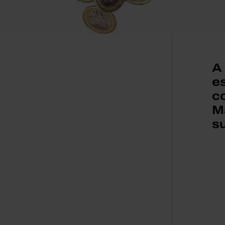
A 
e
c
M
s