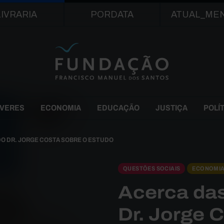
Passar para o conteúdo principal
LIVRARIA
PORDATA
ATUAL_ME
EVERES
ECONOMIA
EDUCAÇÃO
JUSTIÇA
POLÍ
DO DR. JORGE COSTA SOBRE O ESTUDO
QUESTÕES SOCIAIS
ECONOMI
Acerca das
Dr. Jorge 