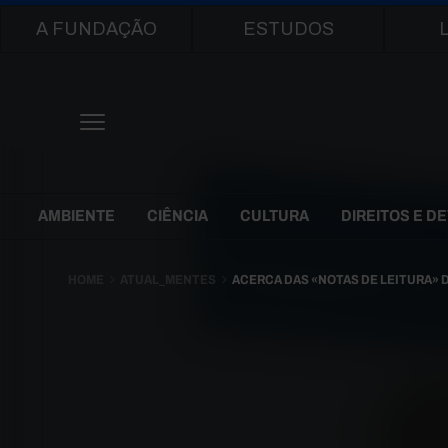
Main navigation
A FUNDAÇÃO
ESTUDOS
Themes Menu
AMBIENTE
CIÊNCIA
CULTURA
DIREITOS E D
HOME
ATUAL_MENTES
ACERCA DAS «NOTAS DE LEITURA» 