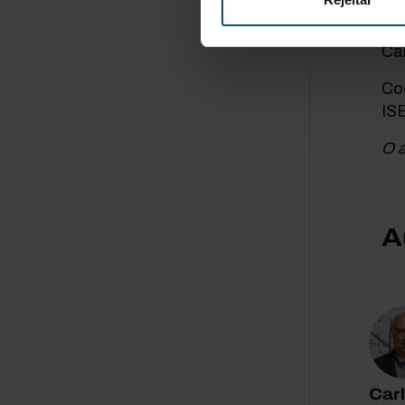
Ca
Co
IS
O a
A
Car