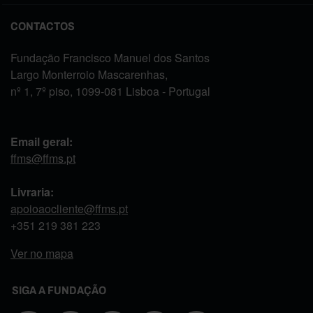
CONTACTOS
Fundação Francisco Manuel dos Santos
Largo Monterroio Mascarenhas,
nº 1, 7º piso, 1099-081 Lisboa - Portugal
Email geral:
ffms@ffms.pt
Livraria:
apoioaocliente@ffms.pt
+351
219 381 223
Ver no mapa
SIGA A FUNDAÇÃO