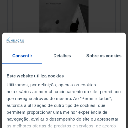
Consentir
Detalhes
Sobre os cookies
RETRATOS
Promessas do Futebol
Este website utiliza cookies
Utilizamos, por definição, apenas os cookies
necessários ao normal funcionamento do site, permitindo
que navegue através do mesmo. Ao "Permitir todos",
autoriza a utilização de outro tipo de cookies, que
4,50 €
5,00 €
-10%
permitem proporcionar uma melhor experiência de
navegação, avaliar o desempenho do site ou apresentar
Comprar
as melhores ofertas de produtos e serviços, de acordo