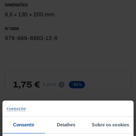
DIMENSÕES
6,5 × 130 × 200 mm
Nº ISBN
978-989-8863-12-6
1,75 €
3,50 €
-50%
i
CAPA MOLE
Consentir
Detalhes
Sobre os cookies