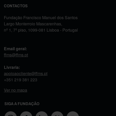
CONTACTOS
Fundação Francisco Manuel dos Santos
Largo Monterroio Mascarenhas,
nº 1, 7º piso, 1099-081 Lisboa - Portugal
Email geral:
ffms@ffms.pt
Livraria:
apoioaocliente@ffms.pt
+351
219 381 223
Ver no mapa
SIGA A FUNDAÇÃO