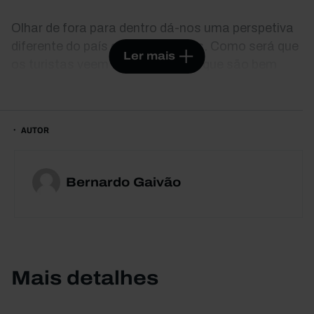
Olhar de fora para dentro dá-nos uma perspetiva
diferente do país em que vivemos. Como será que
Ler mais
os turistas veem Portugal? Será que são bem
recebidos? É verdade que os enganamos no
aeroporto? Aproveitarão como gostaríamos toda
a nossa riqueza cultural? E a gastronomia? Eles,
AUTOR
os turistas, provavelmente diriam que sim. Mas
sabem lá eles... Este é o relato de um português
que vestiu a pele do cordeiro e virou o país do
Bernardo Gaivão
avesso. Os seus encontros, as viagens, os
esquemas e a indústria. Um olhar sobre o turismo,
de dentro para fora e de fora para dentro.
Mais detalhes