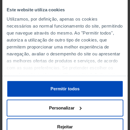
Este website utiliza cookies
Utilizamos, por definição, apenas os cookies
Adicionar ao cesto
necessários ao normal funcionamento do site, permitindo
que navegue através do mesmo. Ao "Permitir todos",
autoriza a utilização de outro tipo de cookies, que
eBook
permitem proporcionar uma melhor experiência de
navegação, avaliar o desempenho do site ou apresentar
as melhores ofertas de produtos e serviços, de acordo
com as suas preferências. Se pretender escolher os
tipos de cookies, clique em "Personalizar". Saiba mais
sobre cookies através da gestão de preferências ou da
Conheça também
nossa
Política de Cookies
.
Permitir todos
Personalizar
Rejeitar