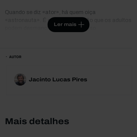
Quando se diz «ator», há quem oiça
«astronauta». É o tipo de vocação que os adultos
Ler mais
podem desmanchar com um sorriso
condescendente. E, na verdade, para estes
profissionais não existe um sistema claro de
regras laborais e de segurança social,
AUTOR
estabilidade, horizonte mínimo. Mas ser ator é,
sobretudo, buscar coerência, autenticidade,
aceitar a sala de ensaios como um campo de
Jacinto Lucas Pires
batalha onde tudo pode acontecer, subir ao palco,
colocar-se sob os holofotes, para «estar com» e
fazer acontecer um mistério de cada vez único e
irrepetível. Este é um livro escrito por um
dramaturgo para dar a ver os «bastidores» da
Mais detalhes
vida dos atores em Portugal. Foi composto a
partir dos depoimentos de vários profissionais,