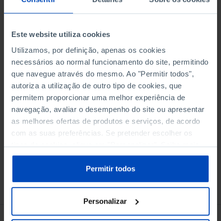
Adicionar ao cesto
Este website utiliza cookies
Utilizamos, por definição, apenas os cookies
necessários ao normal funcionamento do site, permitindo
eBook
que navegue através do mesmo. Ao "Permitir todos",
autoriza a utilização de outro tipo de cookies, que
permitem proporcionar uma melhor experiência de
Audiolivro
navegação, avaliar o desempenho do site ou apresentar
as melhores ofertas de produtos e serviços, de acordo
com as suas preferências. Se pretender escolher os
tipos de cookies, clique em "Personalizar". Saiba mais
sobre cookies através da gestão de preferências ou da
nossa
Política de Cookies
.
Permitir todos
Conheça também
Personalizar