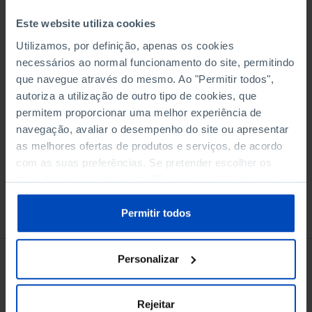
Este website utiliza cookies
Utilizamos, por definição, apenas os cookies
Adicionar ao cesto
necessários ao normal funcionamento do site, permitindo
que navegue através do mesmo. Ao "Permitir todos",
autoriza a utilização de outro tipo de cookies, que
eBook
permitem proporcionar uma melhor experiência de
navegação, avaliar o desempenho do site ou apresentar
as melhores ofertas de produtos e serviços, de acordo
com as suas preferências. Se pretender escolher os
tipos de cookies, clique em "Personalizar". Saiba mais
sobre cookies através da gestão de preferências ou da
Conheça também
nossa
Política de Cookies
.
Permitir todos
Personalizar
Rejeitar