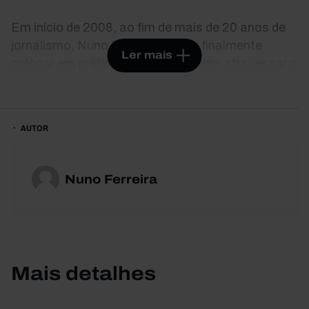
Em início de 2008, ao fim de mais de 20 anos de
jornalismo, Nuno Ferreira decidiu finalmente
Ler mais
colocar em prática um sonho antigo: atravessar o
seu próprio país a pé, pelos interiores mais
recônditos, de Sagres a Cevide, no ponto mais a
norte de Portugal continental. Das planícies
AUTOR
amarelas do Alentejo às mais esconsas aldeias
das serras do Norte, o jornalista foi encontrando
o que resta de um país outrora rural, hoje
Nuno Ferreira
esvaziado em grande parte pela demanda das
cidades, vilas e estrangeiro.
O Portugal de Nuno Ferreira é um território onde a
beleza natural de algumas das mais impolutas
Mais detalhes
paisagens da Europa contrasta com o abandono
a que são votadas pelo poder central. A viagem