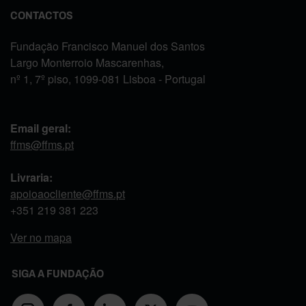
CONTACTOS
Fundação Francisco Manuel dos Santos
Largo Monterroio Mascarenhas,
nº 1, 7º piso, 1099-081 Lisboa - Portugal
Email geral:
ffms@ffms.pt
Livraria:
apoioaocliente@ffms.pt
+351
219 381 223
Ver no mapa
SIGA A FUNDAÇÃO