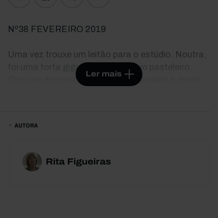
Nº38 FEVEREIRO 2019
Uma vez trouxe um leitão para o estúdio. Noutra,
foi uma torta gigante e o respetivo pasteleiro.
Ler mais
Com um discurso pedagógico e simples e dotes
de «entertainer», Marcelo Rebelo de Sousa
democratizou o acesso à opinião esclarecida e
massificou um produto de nicho. A sua aparição
AUTORA
dominical na TV tornou-se a medida-padrão do
comentário televisivo. Ainda hoje, nenhum
comentador escapa à comparação, nenhum
Rita Figueiras
media ou político ignora a força do formato.
Mas quem são os sucessores do «Professor»?
Como encaram a sua função e que temas
privilegiam? Por que motivo tão poucos são