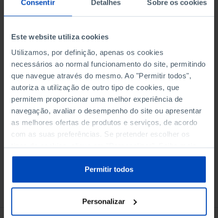
Consentir
Detalhes
Sobre os cookies
Este website utiliza cookies
Utilizamos, por definição, apenas os cookies
necessários ao normal funcionamento do site, permitindo
Adicionar ao cesto
que navegue através do mesmo. Ao "Permitir todos",
autoriza a utilização de outro tipo de cookies, que
permitem proporcionar uma melhor experiência de
eBook
navegação, avaliar o desempenho do site ou apresentar
as melhores ofertas de produtos e serviços, de acordo
com as suas preferências. Se pretender escolher os
tipos de cookies, clique em "Personalizar". Saiba mais
sobre cookies através da gestão de preferências ou da
nossa
Política de Cookies
.
Permitir todos
Conheça também
Personalizar