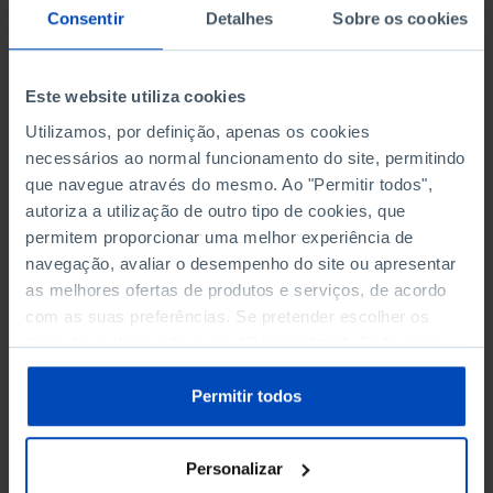
Consentir
Detalhes
Sobre os cookies
Este website utiliza cookies
Adicionar ao cesto
Utilizamos, por definição, apenas os cookies
necessários ao normal funcionamento do site, permitindo
que navegue através do mesmo. Ao "Permitir todos",
eBook
autoriza a utilização de outro tipo de cookies, que
permitem proporcionar uma melhor experiência de
navegação, avaliar o desempenho do site ou apresentar
Audiolivro
as melhores ofertas de produtos e serviços, de acordo
com as suas preferências. Se pretender escolher os
tipos de cookies, clique em "Personalizar". Saiba mais
sobre cookies através da gestão de preferências ou da
nossa
Política de Cookies
.
Permitir todos
Conheça também
Personalizar