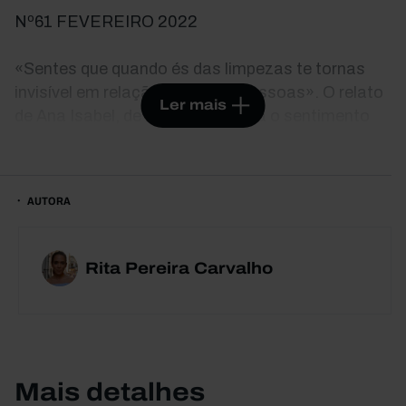
Nº61 FEVEREIRO 2022
«Sentes que quando és das limpezas te tornas
invisível em relação às outras pessoas». O relato
Ler mais
de Ana Isabel, de 25 anos, retrata o sentimento
comum às treze mulheres e um homem que
partilham neste livro o dia a dia de uma mesma
profissão: as limpezas industriais. Esta obra
AUTORA
revela a realidade ignorada de quem precisa de
umas costas de aço, de braços bastante
competentes e de força, não só física, para limpar
Rita Pereira Carvalho
o que os outros sujam, sem se preocuparem
muito em lhes agradecer.
Mais detalhes