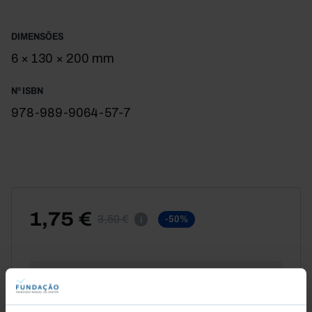
DIMENSÕES
6 × 130 × 200 mm
Nº ISBN
978-989-9064-57-7
1,75 €
3,50 €
-50%
i
CAPA MOLE