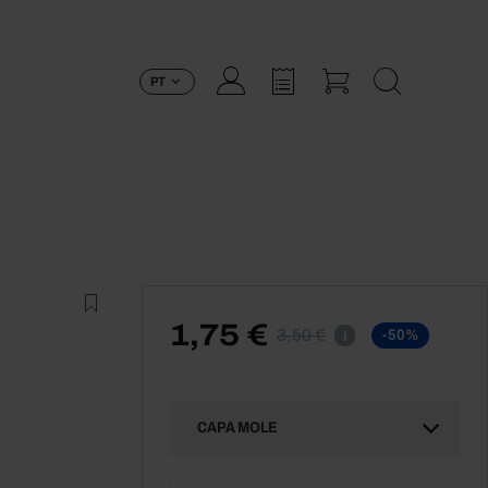
PT
1,75 €
3,50 €
-50%
i
CAPA MOLE