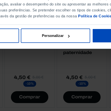
ação, avaliar o desempenho do site ou apresentar as melhores o
uas preferências. Se pretender escolher os tipos de cookies, cl
ravés da gestão de preferências ou da nossa
Política de Cooki
RETRATOS
RETRATOS
Bancários,
Pais Nossos,
Personalizar
Retratos com
Conversas
data-valor
sobre
paternidade
4,50 €
4,50 €
5,00 €
5,00 €
-10%
-10%
Comprar
Comprar