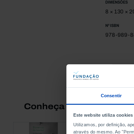
DIMENSÕES
8 × 130 × 
Nº ISBN
978-989-8
Consentir
Conheça também
Este website utiliza cookies
Utilizamos, por definição, a
através do mesmo. Ao "Permit