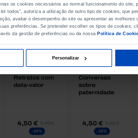
penas os cookies necessários ao normal funcionamento do site,
ir todos", autoriza a utilização de outro tipo de cookies, que 
ação, avaliar o desempenho do site ou apresentar as melhores o
uas preferências. Se pretender escolher os tipos de cookies, cl
ravés da gestão de preferências ou da nossa
Política de Cooki
Personalizar
RETRATOS
RETRATOS
Bancários,
Pais Nossos,
Retratos com
Conversas
data-valor
sobre
paternidade
4,50 €
4,50 €
5,00 €
5,00 €
-10%
-10%