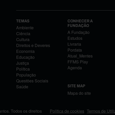
TEMAS
CONHECER A
FUNDAÇÃO
Ambiente
A Fundação
Ciência
Estudos
Cultura
Livraria
Direitos e Deveres
Pordata
Economia
Atual_Mentes
Educação
FFMS Play
Justiça
Agenda
Política
População
Questões Sociais
Saúde
SITE MAP
Mapa do site
tos. Todos os direitos
Política de cookies
Termos de Util
FOOTER MENU