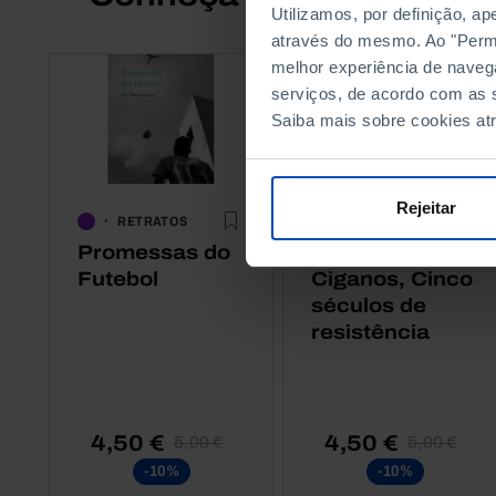
Utilizamos, por definição, a
através do mesmo. Ao "Permit
melhor experiência de naveg
serviços, de acordo com as s
Saiba mais sobre cookies at
Rejeitar
RETRATOS
RETRATOS
Promessas do
Portugueses
Futebol
Ciganos, Cinco
séculos de
resistência
4,50 €
4,50 €
5,00 €
5,00 €
-10%
-10%