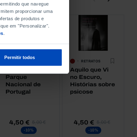
 permitindo que navegue
permitem proporcionar uma
fertas de produtos e
ique em "Personalizar".
es
.
Permitir todos
RETRATOS
RETRATOS
Peneda-Gerês,
Aquilo que Vi
Parque
no Escuro,
Nacional de
Histórias sobre
Portugal
psicose
4,50 €
4,50 €
5,00 €
5,00 €
-10%
-10%