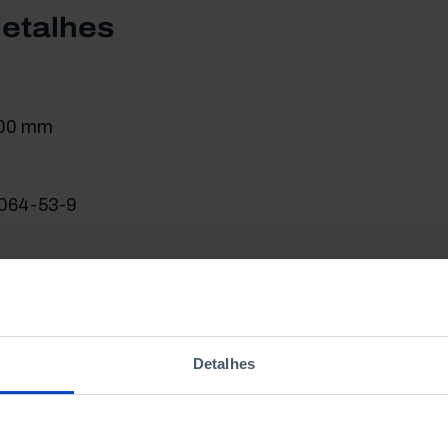
detalhes
200 mm
064-53-9
Detalhes