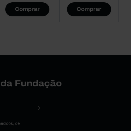
Comprar
Comprar
r da Fundação
necidos, de