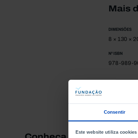
Mais 
DIMENSÕES
8 × 130 × 
Nº ISBN
978-989-9
Consentir
Este website utiliza cookies
Conheça também