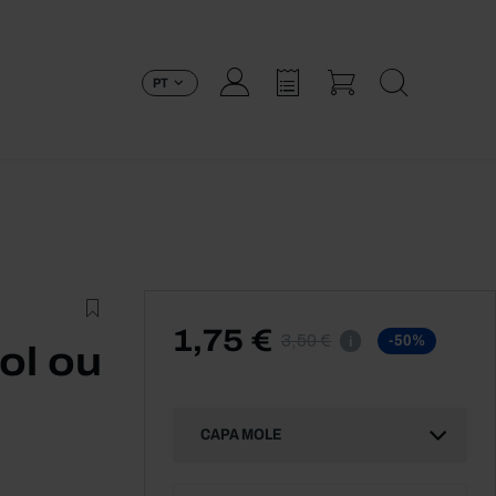
PT
1,75 €
3,50 €
-50%
i
ol ou
CAPA MOLE