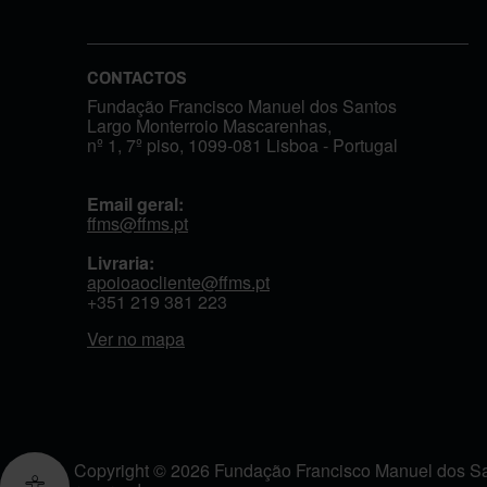
CONTACTOS
Fundação Francisco Manuel dos Santos
Largo Monterroio Mascarenhas,
nº 1, 7º piso, 1099-081 Lisboa - Portugal
Email geral:
ffms@ffms.pt
Livraria:
apoioaocliente@ffms.pt
+351
219 381 223
Ver no mapa
Copyright © 2026 Fundação Francisco Manuel dos San