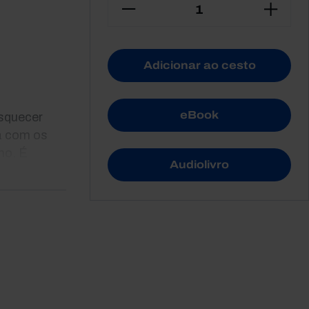
Adicionar ao cesto
eBook
Esquecer
za com os
ho. É
Audiolivro
s, sempre