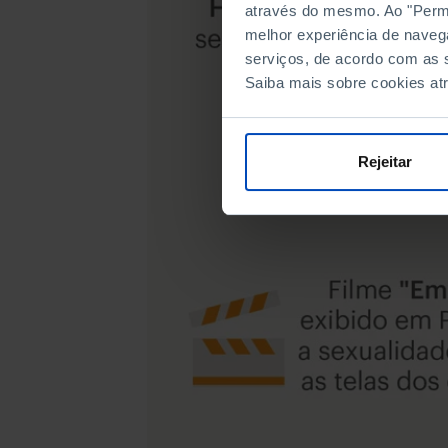
através do mesmo. Ao "Permit
melhor experiência de naveg
serviços, de acordo com as s
Saiba mais sobre cookies at
Rejeitar