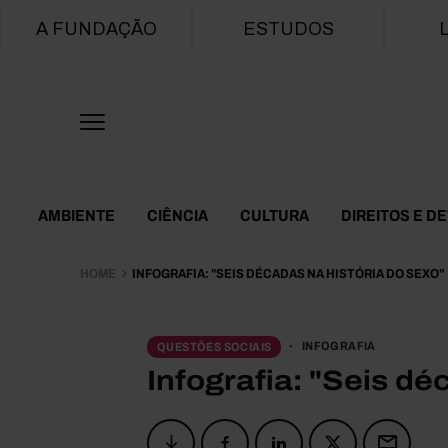
Main navigation
A FUNDAÇÃO
ESTUDOS
Themes Menu
AMBIENTE
CIÊNCIA
CULTURA
DIREITOS E D
HOME
INFOGRAFIA: "SEIS DÉCADAS NA HISTÓRIA DO SEXO"
INFOGRAFIA
QUESTÕES SOCIAIS
Infografia: "Seis dé