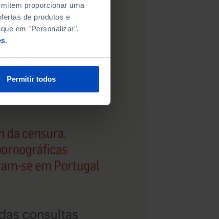
permitem proporcionar uma
fertas de produtos e
ique em "Personalizar".
es
.
Permitir todos