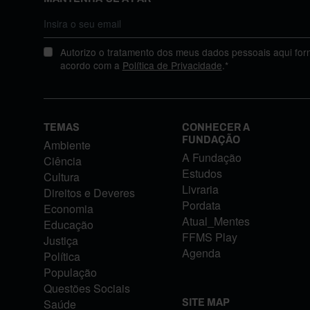
Autorizo o tratamento dos meus dados pessoais aqui for
acordo com a
Política de Privacidade
.*
TEMAS
CONHECER A
FUNDAÇÃO
Ambiente
A Fundação
Ciência
Estudos
Cultura
Livraria
Direitos e Deveres
Pordata
Economia
Atual_Mentes
Educação
FFMS Play
Justiça
Agenda
Política
População
Questões Sociais
Saúde
SITE MAP