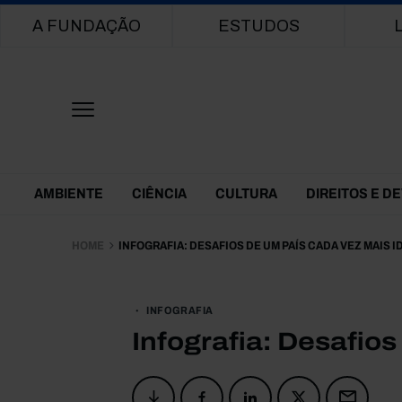
Main navigation
A FUNDAÇÃO
ESTUDOS
Themes Menu
AMBIENTE
CIÊNCIA
CULTURA
DIREITOS E D
HOME
INFOGRAFIA: DESAFIOS DE UM PAÍS CADA VEZ MAIS 
INFOGRAFIA
Infografia: Desafio