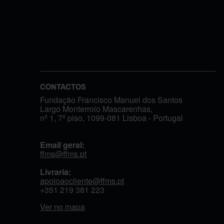
CONTACTOS
Fundação Francisco Manuel dos Santos
Largo Monterroio Mascarenhas,
nº 1, 7º piso, 1099-081 Lisboa - Portugal
Email geral:
ffms@ffms.pt
Livraria:
apoioaocliente@ffms.pt
+351
219 381 223
Ver no mapa