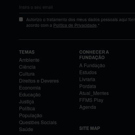
Autorizo o tratamento dos meus dados pessoais aqui for
acordo com a
Política de Privacidade
.*
TEMAS
CONHECER A
FUNDAÇÃO
Ambiente
A Fundação
Ciência
Estudos
Cultura
Livraria
Direitos e Deveres
Pordata
Economia
Atual_Mentes
Educação
FFMS Play
Justiça
Agenda
Política
População
Questões Sociais
Saúde
SITE MAP