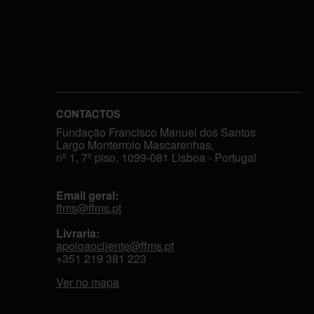
CONTACTOS
Fundação Francisco Manuel dos Santos
Largo Monterroio Mascarenhas,
nº 1, 7º piso, 1099-081 Lisboa - Portugal
Email geral:
ffms@ffms.pt
Livraria:
apoioaocliente@ffms.pt
+351
219 381 223
Ver no mapa