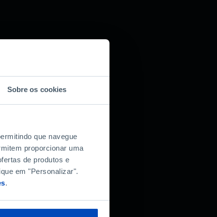
Sobre os cookies
 permitindo que navegue
permitem proporcionar uma
fertas de produtos e
ique em "Personalizar".
es
.