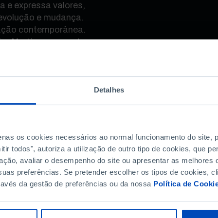
a e expressa valores,
 evolução e mudança.
iação contemporânea.
ira Martins apresenta
ansversal, de
cultural, pensamos
Detalhes
rdidas num canto
 Puro engano! O
o presente, apela a
penas os cookies necessários ao normal funcionamento do site,
Testemunha e expressa
ir todos", autoriza a utilização de outro tipo de cookies, que 
ontínua evolução e
ação, avaliar o desempenho do site ou apresentar as melhores o
rica e criação
uas preferências. Se pretender escolher os tipos de cookies, cl
 e construído, o que é
ravés da gestão de preferências ou da nossa
Política de Cooki
 o que diz respeito à
eas urbanas e aos
ue se reporta às