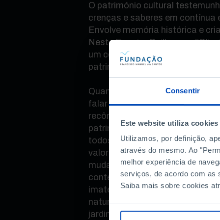
O património cultural testemunh
crenças e saberes em contínua
Envolve memória histórica e cr
Neste Ensaio, Guilherme d’Olive
um conceito novo, alargado e tr
património cultural.
Quando falamos de património 
Consentir
falar de coisas do passado, pe
recôndito da memória coletiva.
Este website utiliza cookies
património cultural é um tema d
Utilizamos, por definição, a
todos e projeta-se no futuro. 
através do mesmo. Ao "Permit
valores, crenças e saberes em c
melhor experiência de naveg
mudança. Envolve memória histó
serviços, de acordo com as s
contemporânea: o que é material
Saiba mais sobre cookies at
imaterial (tradições e vivências),
natureza e às paisagens, às ár
jardins históricos, bem como o q